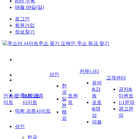
RSS 구독
08월 09일(일)
로그인
회원가입
정보찾기
커뮤니티
성인
고객센터
유머
한
&감
공지&
국
인증사이트
인증사
먹튀 검증
토렌
동
이벤트
일
이트
사이트
트
포토
1:1문의
본
&영
광고문
먹튀 검증사이트
해
상
의
외
야썰
성인
한국