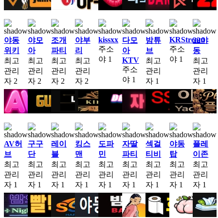
kissxx
KRStream
야동
야모
조개
야부
다모
밤튜
22야
주소
주소
위키
아
파티
리
아
브
동
야
1
야
1
KTV
최고
최고
최고
최고
최고
최고
주소
관리
관리
관리
관리
관리
관리
야
1
자
2
자
2
자
2
자
2
자
1
자
1
AV허
구구
레이
킹스
도파
자딸
섹걸
야동
플레
브
단
블
맨
민
파티
티비
탑
이존
최고
최고
최고
최고
최고
최고
최고
최고
최고
관리
관리
관리
관리
관리
관리
관리
관리
관리
자
1
자
1
자
1
자
1
자
1
자
1
자
1
자
1
자
1