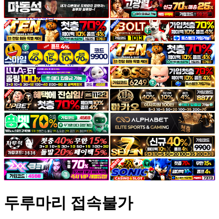
야썰
고객센터
공지&이벤트
공지
1:1문의
광고문의
두루마리 접속불가