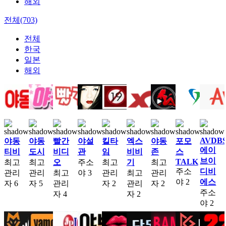
해외
전체(703)
전체
한국
일본
해외
AVDB
야동
야동
빨간
야설
킬타
엑스
야동
포모
에이
티비
도시
비디
관
임
비비
존
스
브이
TALK
최고
최고
오
주소
최고
기
최고
주소
디비
관리
관리
최고
야
3
관리
최고
관리
야
2
에스
자
6
자
5
관리
자
2
관리
자
2
주소
자
4
자
2
야
2