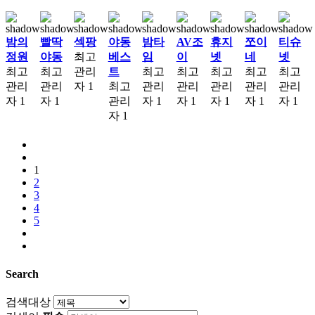
밤의
빨딱
섹팡
야동
밤타
AV조
휴지
쪼이
티슈
정원
야동
최고
베스
임
이
넷
네
넷
최고
최고
관리
트
최고
최고
최고
최고
최고
관리
관리
자
1
최고
관리
관리
관리
관리
관리
자
1
자
1
관리
자
1
자
1
자
1
자
1
자
1
자
1
1
2
3
4
5
Search
검색대상