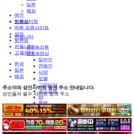
일본
해외
메인
인증사이트
토렌트
먹튀 검증사이트
성인
커뮤니티
토렌트
커뮤니티
유머&감동
고객센터
포토&영상
일반인
한국
연예인
일본
서양
해외
모델
그라비아
주소야의 성인사이트 링크 주소 안내입니다.
코스프레
성인들의 필수 사이트 링크 주소
BJ
품번
후방주의
움짤
스포츠
기타