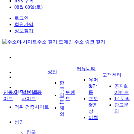
RSS 구독
08월 08일(토)
로그인
회원가입
정보찾기
커뮤니티
성인
고객센터
유머
한
&감
공지&
국
인증사이트
인증사
먹튀 검증
토렌
동
이벤트
일
이트
사이트
트
포토
1:1문의
본
&영
광고문
먹튀 검증사이트
해
상
의
외
야썰
성인
한국