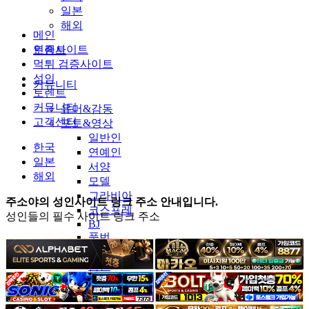
일본
해외
메인
인증사이트
토렌트
먹튀 검증사이트
성인
커뮤니티
토렌트
커뮤니티
유머&감동
고객센터
포토&영상
일반인
한국
연예인
일본
서양
해외
모델
그라비아
주소야의 성인사이트 링크 주소 안내입니다.
코스프레
성인들의 필수 사이트 링크 주소
BJ
품번
후방주의
움짤
스포츠
기타