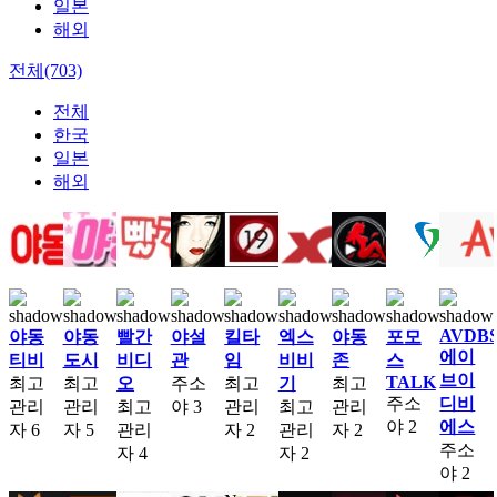
일본
해외
전체(703)
전체
한국
일본
해외
AVDB
야동
야동
빨간
야설
킬타
엑스
야동
포모
에이
티비
도시
비디
관
임
비비
존
스
브이
TALK
최고
최고
오
주소
최고
기
최고
주소
디비
관리
관리
최고
야
3
관리
최고
관리
야
2
에스
자
6
자
5
관리
자
2
관리
자
2
주소
자
4
자
2
야
2