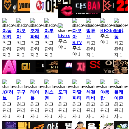
New
KRStream
야동
야모
조개
야부
다모
밤튜
22야
kissxx
주소
위키
아
파티
리
아
브
동
주소
야
1
KTV
최고
최고
최고
최고
최고
최고
야
1
주소
관리
관리
관리
관리
관리
관리
야
1
자
2
자
2
자
2
자
2
자
1
자
1
AV허
구구
레이
킹스
도파
자딸
섹걸
야동
플레
브
단
블
맨
민
파티
티비
탑
이존
최고
최고
최고
최고
최고
최고
최고
최고
최고
관리
관리
관리
관리
관리
관리
관리
관리
관리
자
1
자
1
자
1
자
1
자
1
자
1
자
1
자
1
자
1