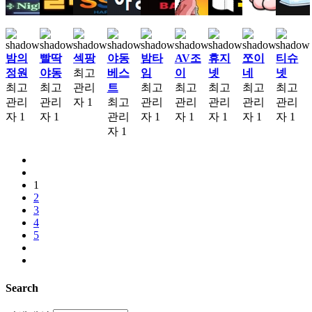
밤의
빨딱
섹팡
야동
밤타
AV조
휴지
쪼이
티슈
정원
야동
최고
베스
임
이
넷
네
넷
최고
최고
관리
트
최고
최고
최고
최고
최고
관리
관리
자
1
최고
관리
관리
관리
관리
관리
자
1
자
1
관리
자
1
자
1
자
1
자
1
자
1
자
1
1
2
3
4
5
Search