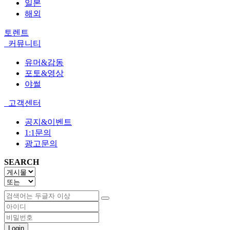
일본
해외
토렌트
커뮤니티
유머&감동
포토&영상
야썰
고객센터
공지&이벤트
1:1문의
광고문의
SEARCH
Login