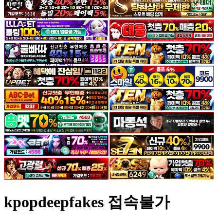
야썰
고객센터
공지&이벤트
공지
1:1문의
광고문의
kpopdeepfakes 접속불가