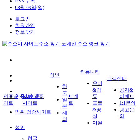
RSS 구독
08월 09일(일)
로그인
회원가입
정보찾기
커뮤니티
성인
고객센터
유머
한
&감
공지&
국
인증사이트
인증사
먹튀 검증
토렌
동
이벤트
일
이트
사이트
트
포토
1:1문의
본
&영
광고문
먹튀 검증사이트
해
상
의
외
야썰
성인
한국