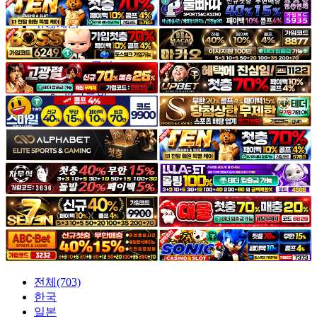
야썰
고객센터
공지&이벤트
공지
1:1문의
광고문의
전체(703)
한국
일본