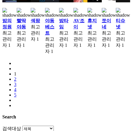
밤의
빨딱
섹팡
야동
밤타
AV조
휴지
쪼이
티슈
정원
야동
최고
베스
임
이
넷
네
넷
최고
최고
관리
트
최고
최고
최고
최고
최고
관리
관리
자
1
최고
관리
관리
관리
관리
관리
자
1
자
1
관리
자
1
자
1
자
1
자
1
자
1
자
1
1
2
3
4
5
Search
검색대상