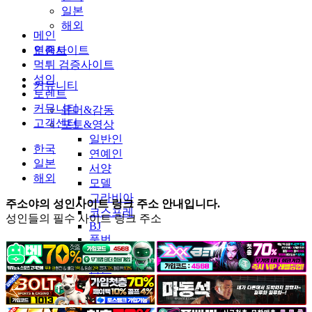
일본
해외
메인
인증사이트
토렌트
먹튀 검증사이트
성인
커뮤니티
토렌트
커뮤니티
유머&감동
고객센터
포토&영상
일반인
한국
연예인
일본
서양
해외
모델
그라비아
주소야의 성인사이트 링크 주소 안내입니다.
코스프레
성인들의 필수 사이트 링크 주소
BJ
품번
후방주의
움짤
스포츠
기타