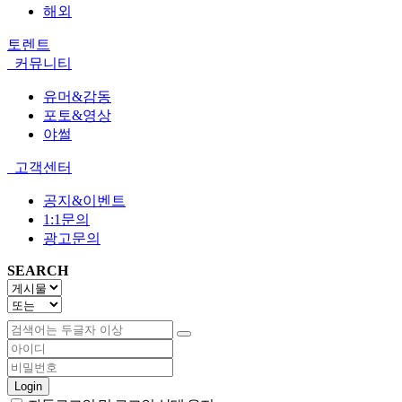
해외
토렌트
커뮤니티
유머&감동
포토&영상
야썰
고객센터
공지&이벤트
1:1문의
광고문의
SEARCH
Login