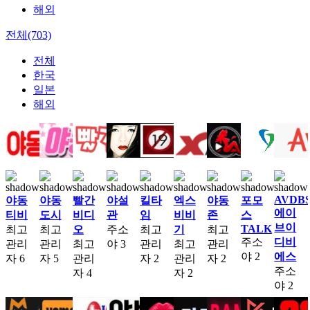
해외
전체(703)
전체
한국
일본
해외
AVDB
야동
야동
빨간
야설
킬타
엑스
야동
포모
에이
티비
도시
비디
관
임
비비
존
스
브이
TALK
최고
최고
오
주소
최고
기
최고
주소
디비
관리
관리
최고
야
3
관리
최고
관리
야
2
에스
자
6
자
5
관리
자
2
관리
자
2
주소
자
4
자
2
야
2