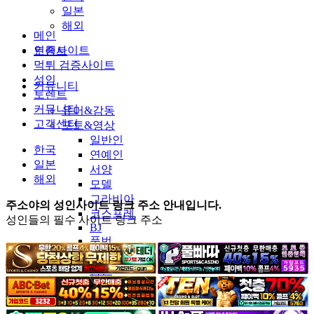
일본
해외
메인
인증사이트
토렌트
먹튀 검증사이트
성인
커뮤니티
토렌트
커뮤니티
유머&감동
고객센터
포토&영상
일반인
한국
연예인
일본
서양
해외
모델
그라비아
주소야의 성인사이트 링크 주소 안내입니다.
코스프레
성인들의 필수 사이트 링크 주소
BJ
품번
후방주의
움짤
스포츠
기타