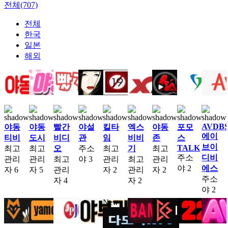
전체(707)
전체
한국
일본
해외
AVDB
야동
야동
빨간
야설
킬타
엑스
야동
포모
에이
티비
도시
비디
관
임
비비
존
스
브이
TALK
최고
최고
오
주소
최고
기
최고
주소
디비
관리
관리
최고
야
3
관리
최고
관리
야
2
에스
자
6
자
5
관리
자
2
관리
자
2
주소
자
4
자
2
야
2
New