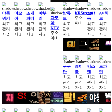
KRStream
야동
야모
조개
야부
밤튜
22야
AV허
다모
주소
위키
아
파티
리
브
동
브
아
야
1
최고
최고
최고
최고
최고
최고
최고
KTV
관리
관리
관리
관리
관리
관리
관리
주소
자
2
자
2
자
2
자
2
자
1
자
1
자
1
야
1
구구
레이
킹스
도파
단
블
맨
민
최고
최고
최고
최고
관리
관리
관리
관리
자
1
자
1
자
1
자
1