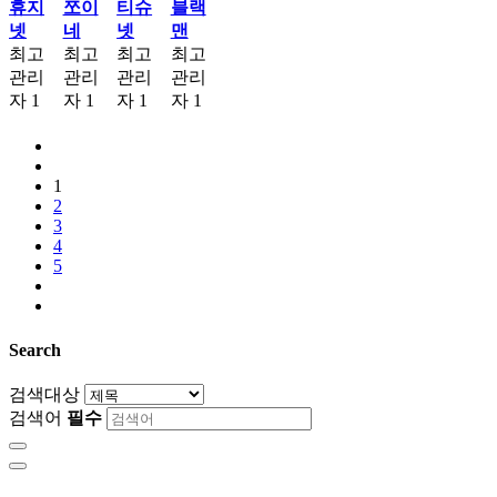
휴지
쪼이
티슈
블랙
넷
네
넷
맨
최고
최고
최고
최고
관리
관리
관리
관리
자
1
자
1
자
1
자
1
1
2
3
4
5
Search
검색대상
검색어
필수