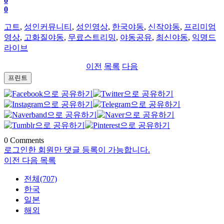
0
0
고트
,
성인커뮤니티
,
성인영상
,
한국야동
,
신작야동
,
프리미엄
영상
,
고화질야동
,
무료스트리밍
,
야동공유
,
최신야동
,
익명드
라이브
이전
목록
다음
프린트
0
Comments
로그인한 회원만 댓글 등록이 가능합니다.
이전
다음
목록
전체(707)
한국
일본
해외