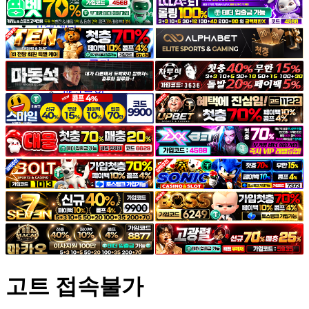
야썰
고객센터
공지&이벤트
공지
1:1문의
광고문의
고트 접속불가