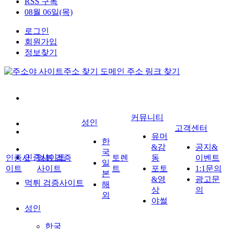
RSS 구독
08월 06일(목)
로그인
회원가입
정보찾기
커뮤니티
성인
고객센터
유머
한
&감
공지&
국
인증사이트
인증사
먹튀 검증
토렌
동
이벤트
일
이트
사이트
트
포토
1:1문의
본
&영
광고문
먹튀 검증사이트
해
상
의
외
야썰
성인
한국