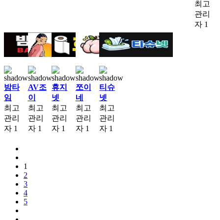
최고
관리
자
1
밤타
AV조
휴지
쪼이
티슈
임
이
넷
네
넷
최고
최고
최고
최고
최고
관리
관리
관리
관리
관리
자
1
자
1
자
1
자
1
자
1
1
2
3
4
5