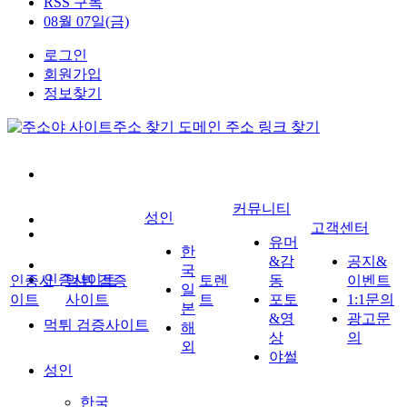
RSS 구독
08월 07일(금)
로그인
회원가입
정보찾기
커뮤니티
성인
고객센터
유머
한
&감
공지&
국
인증사이트
인증사
먹튀 검증
토렌
동
이벤트
일
이트
사이트
트
포토
1:1문의
본
&영
광고문
먹튀 검증사이트
해
상
의
외
야썰
성인
한국