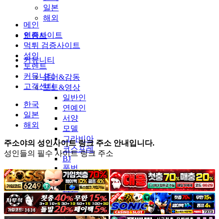
일본
해외
메인
인증사이트
토렌트
먹튀 검증사이트
성인
커뮤니티
토렌트
커뮤니티
유머&감동
고객센터
포토&영상
일반인
한국
연예인
일본
서양
해외
모델
그라비아
주소야의 성인사이트 링크 주소 안내입니다.
코스프레
성인들의 필수 사이트 링크 주소
BJ
품번
후방주의
움짤
스포츠
기타