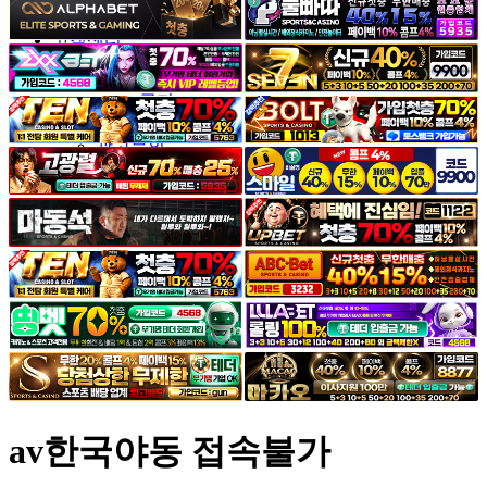
야썰
고객센터
공지&이벤트
공지
1:1문의
광고문의
av한국야동 접속불가