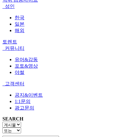
성인
한국
일본
해외
토렌트
커뮤니티
유머&감동
포토&영상
야썰
고객센터
공지&이벤트
1:1문의
광고문의
SEARCH