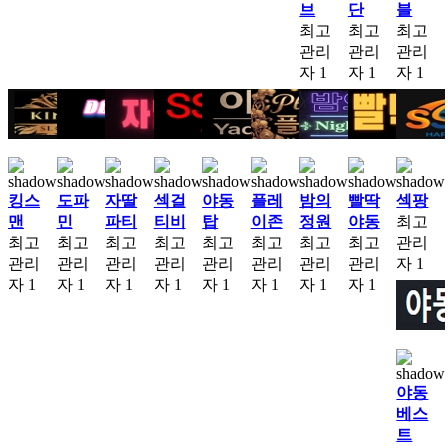
브
단
블
최고
최고
최고
관리
관리
관리
자
1
자
1
자
1
킹스
도파
자딸
섹걸
야동
플레
밤의
빨딱
섹팡
맨
민
파티
티비
탑
이존
정원
야동
최고
최고
최고
최고
최고
최고
최고
최고
최고
관리
관리
관리
관리
관리
관리
관리
관리
관리
자
1
자
1
자
1
자
1
자
1
자
1
자
1
자
1
자
1
야동
베스
트