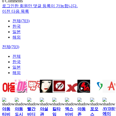
0
Comments
로그인한 회원만 댓글 등록이 가능합니다.
이전
다음
목록
전체(703)
한국
일본
해외
전체(703)
전체
한국
일본
해외
AVDB
야동
야동
빨간
야설
킬타
엑스
야동
포모
에이
티비
도시
비디
관
임
비비
존
스