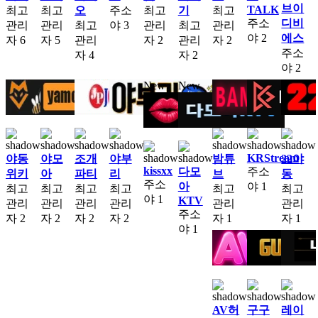
브이
TALK
최고
최고
오
주소
최고
기
최고
주소
디비
관리
관리
최고
야
3
관리
최고
관리
야
2
에스
자
6
자
5
관리
자
2
관리
자
2
주소
자
4
자
2
야
2
New
New
KRStream
야동
야모
조개
야부
밤튜
22야
kissxx
다모
주소
위키
아
파티
리
브
동
주소
아
야
1
최고
최고
최고
최고
최고
최고
야
1
KTV
관리
관리
관리
관리
관리
관리
주소
자
2
자
2
자
2
자
2
자
1
자
1
야
1
AV허
구구
레이