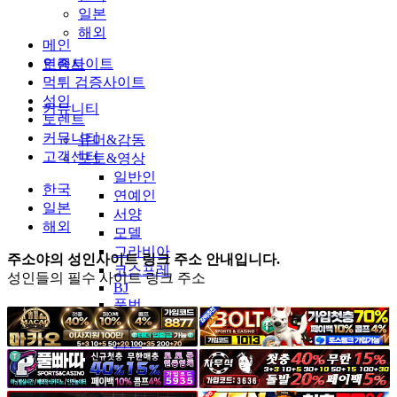
일본
해외
메인
인증사이트
토렌트
먹튀 검증사이트
성인
커뮤니티
토렌트
커뮤니티
유머&감동
고객센터
포토&영상
일반인
한국
연예인
일본
서양
해외
모델
그라비아
주소야의 성인사이트 링크 주소 안내입니다.
코스프레
성인들의 필수 사이트 링크 주소
BJ
품번
후방주의
움짤
스포츠
기타