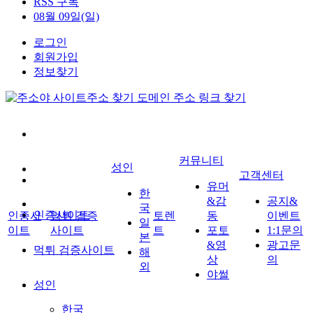
RSS 구독
08월 09일(일)
로그인
회원가입
정보찾기
커뮤니티
성인
고객센터
유머
한
&감
공지&
국
인증사이트
인증사
먹튀 검증
토렌
동
이벤트
일
이트
사이트
트
포토
1:1문의
본
&영
광고문
먹튀 검증사이트
해
상
의
외
야썰
성인
한국