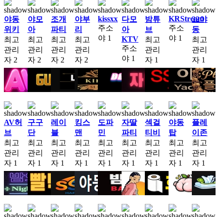
kissxx
KRStream
야동
야모
조개
야부
다모
밤튜
22야
주소
주소
위키
아
파티
리
아
브
동
야
1
야
1
KTV
최고
최고
최고
최고
최고
최고
주소
관리
관리
관리
관리
관리
관리
야
1
자
2
자
2
자
2
자
2
자
1
자
1
AV허
구구
레이
킹스
도파
자딸
섹걸
야동
플레
브
단
블
맨
민
파티
티비
탑
이존
최고
최고
최고
최고
최고
최고
최고
최고
최고
관리
관리
관리
관리
관리
관리
관리
관리
관리
자
1
자
1
자
1
자
1
자
1
자
1
자
1
자
1
자
1