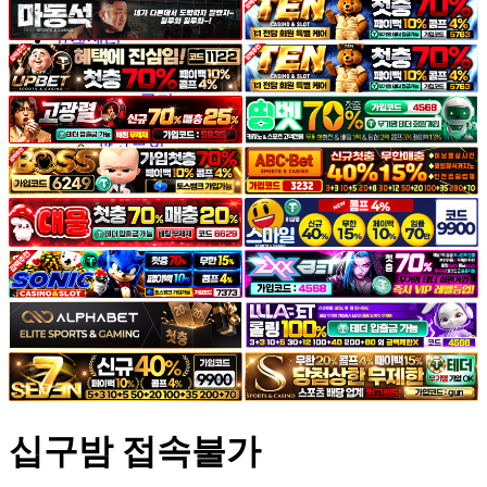
야썰
고객센터
공지&이벤트
공지
1:1문의
광고문의
십구밤 접속불가