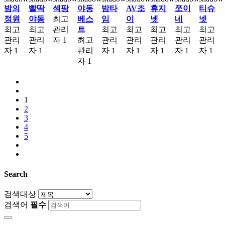
밤의
빨딱
섹팡
야동
밤타
AV조
휴지
쪼이
티슈
정원
야동
최고
베스
임
이
넷
네
넷
최고
최고
관리
트
최고
최고
최고
최고
최고
관리
관리
자
1
최고
관리
관리
관리
관리
관리
자
1
자
1
관리
자
1
자
1
자
1
자
1
자
1
자
1
1
2
3
4
5
Search
검색대상
검색어
필수