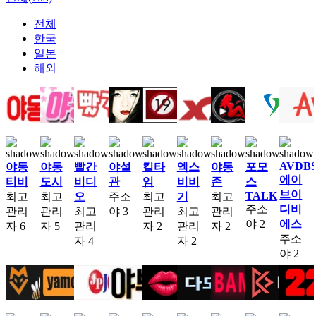
전체
한국
일본
해외
AVDB
야동
야동
빨간
야설
킬타
엑스
야동
포모
에이
티비
도시
비디
관
임
비비
존
스
브이
TALK
최고
최고
오
주소
최고
기
최고
주소
디비
관리
관리
최고
야
3
관리
최고
관리
야
2
에스
자
6
자
5
관리
자
2
관리
자
2
주소
자
4
자
2
야
2