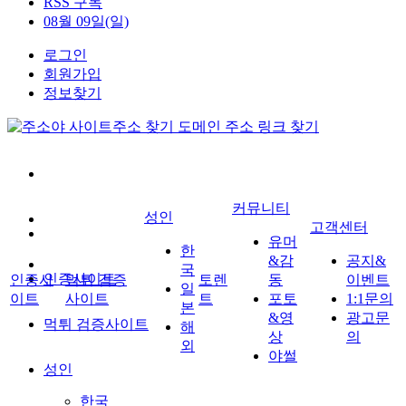
RSS 구독
08월 09일(일)
로그인
회원가입
정보찾기
커뮤니티
성인
고객센터
유머
한
&감
공지&
국
인증사이트
인증사
먹튀 검증
토렌
동
이벤트
일
이트
사이트
트
포토
1:1문의
본
&영
광고문
먹튀 검증사이트
해
상
의
외
야썰
성인
한국