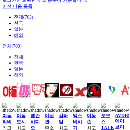
로그인한 회원만 댓글 등록이 가능합니다.
이전
다음
목록
전체(703)
한국
일본
해외
전체(703)
전체
한국
일본
해외
AVDB
야동
야동
빨간
야설
킬타
엑스
야동
포모
에이
티비
도시
비디
관
임
비비
존
스
브이
TALK
최고
최고
오
주소
최고
기
최고