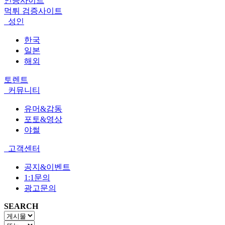
인증사이트
먹튀 검증사이트
성인
한국
일본
해외
토렌트
커뮤니티
유머&감동
포토&영상
야썰
고객센터
공지&이벤트
1:1문의
광고문의
SEARCH