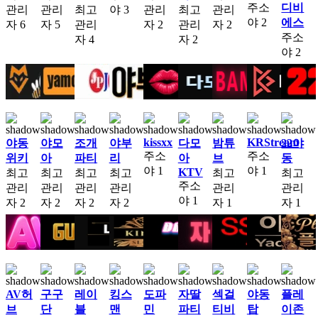
주소
디비
관리
관리
최고
야
3
관리
최고
관리
야
2
에스
자
6
자
5
관리
자
2
관리
자
2
주소
자
4
자
2
야
2
kissxx
KRStream
야동
야모
조개
야부
다모
밤튜
22야
주소
주소
위키
아
파티
리
아
브
동
야
1
야
1
KTV
최고
최고
최고
최고
최고
최고
주소
관리
관리
관리
관리
관리
관리
야
1
자
2
자
2
자
2
자
2
자
1
자
1
AV허
구구
레이
킹스
도파
자딸
섹걸
야동
플레
브
단
블
맨
민
파티
티비
탑
이존