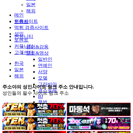
일본
해외
메인
인증사이트
토렌트
먹튀 검증사이트
성인
커뮤니티
토렌트
커뮤니티
유머&감동
고객센터
포토&영상
일반인
한국
연예인
일본
서양
해외
모델
그라비아
주소야의 성인사이트 링크 주소 안내입니다.
코스프레
성인들의 필수 사이트 링크 주소
BJ
품번
후방주의
움짤
스포츠
기타