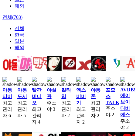
해외
전체(703)
전체
한국
일본
해외
AVDB
야동
야동
빨간
야설
킬타
엑스
야동
포모
에이
티비
도시
비디
관
임
비비
존
스
브이
TALK
최고
최고
오
주소
최고
기
최고
주소
디비
관리
관리
최고
야
3
관리
최고
관리
야
2
에스
자
6
자
5
관리
자
2
관리
자
2
주소
자
4
자
2
야
2