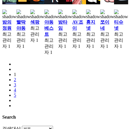
밤의
빨딱
섹팡
야동
밤타
AV조
휴지
쪼이
티슈
정원
야동
최고
베스
임
이
넷
네
넷
최고
최고
관리
트
최고
최고
최고
최고
최고
관리
관리
자
1
최고
관리
관리
관리
관리
관리
자
1
자
1
관리
자
1
자
1
자
1
자
1
자
1
자
1
1
2
3
4
5
Search
검색대상