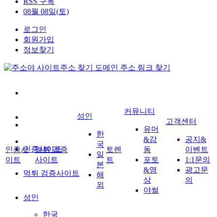
RSS 구독
08월 08일(토)
로그인
회원가입
정보찾기
커뮤니티
성인
고객센터
유머
한
&감
공지&
국
인증사이트
인증사
먹튀 검증
토렌
동
이벤트
일
이트
사이트
트
포토
1:1문의
본
&영
광고문
먹튀 검증사이트
해
상
의
외
야썰
성인
한국