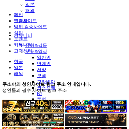
일본
해외
메인
인증사이트
토렌트
먹튀 검증사이트
성인
커뮤니티
토렌트
커뮤니티
유머&감동
고객센터
포토&영상
일반인
한국
연예인
일본
서양
해외
모델
그라비아
주소야의 성인사이트 링크 주소 안내입니다.
코스프레
성인들의 필수 사이트 링크 주소
BJ
품번
후방주의
움짤
스포츠
기타