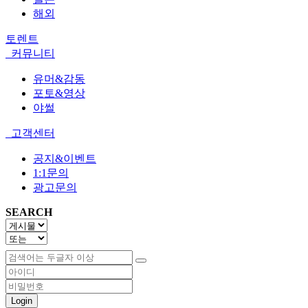
해외
토렌트
커뮤니티
유머&감동
포토&영상
야썰
고객센터
공지&이벤트
1:1문의
광고문의
SEARCH
Login