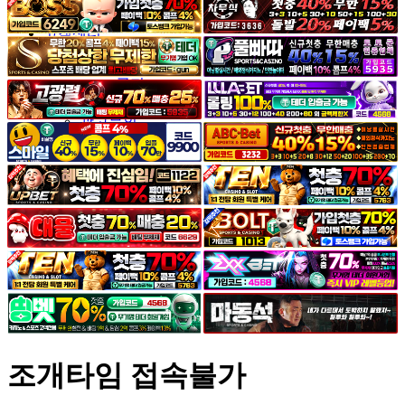
야썰
고객센터
공지&이벤트
공지
1:1문의
광고문의
조개타임 접속불가