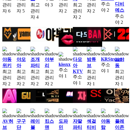
주소
디비
관리
관리
최고
야
3
관리
최고
관리
야
2
에스
자
6
자
5
관리
자
2
관리
자
2
주소
자
4
자
2
야
2
New
KRStream
야동
야모
조개
야부
다모
밤튜
22야
kissxx
주소
위키
아
파티
리
아
브
동
주소
야
1
KTV
최고
최고
최고
최고
최고
최고
야
1
주소
관리
관리
관리
관리
관리
관리
야
1
자
2
자
2
자
2
자
2
자
1
자
1
AV허
구구
레이
킹스
도파
자딸
섹걸
야동
플레
브
단
블
맨
민
파티
티비
탑
이존