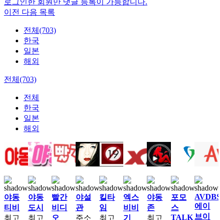
로그인한 회원만 댓글 등록이 가능합니다.
이전
다음
목록
전체(703)
한국
일본
해외
전체(703)
전체
한국
일본
해외
AVDB
야동
야동
빨간
야설
킬타
엑스
야동
포모
에이
티비
도시
비디
관
임
비비
존
스
브이
TALK
최고
최고
오
주소
최고
기
최고