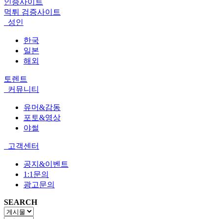
인증사이트
먹튀 검증사이트
성인
한국
일본
해외
토렌트
커뮤니티
유머&감동
포토&영상
야썰
고객센터
공지&이벤트
1:1문의
광고문의
SEARCH