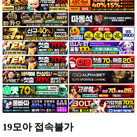
야썰
고객센터
공지&이벤트
공지
1:1문의
광고문의
19모아 접속불가