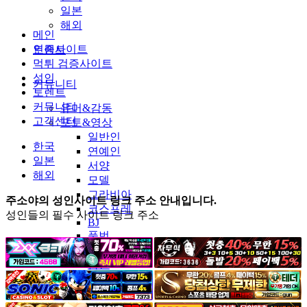
일본
해외
메인
인증사이트
토렌트
먹튀 검증사이트
성인
커뮤니티
토렌트
커뮤니티
유머&감동
고객센터
포토&영상
일반인
한국
연예인
일본
서양
해외
모델
그라비아
주소야의 성인사이트 링크 주소 안내입니다.
코스프레
성인들의 필수 사이트 링크 주소
BJ
품번
후방주의
움짤
스포츠
기타