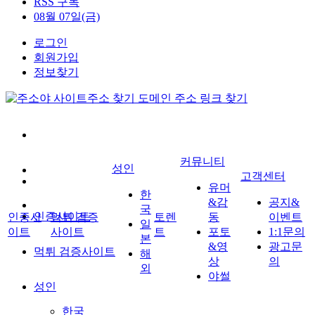
RSS 구독
08월 07일(금)
로그인
회원가입
정보찾기
커뮤니티
성인
고객센터
유머
한
&감
공지&
국
인증사이트
인증사
먹튀 검증
토렌
동
이벤트
일
이트
사이트
트
포토
1:1문의
본
&영
광고문
먹튀 검증사이트
해
상
의
외
야썰
성인
한국