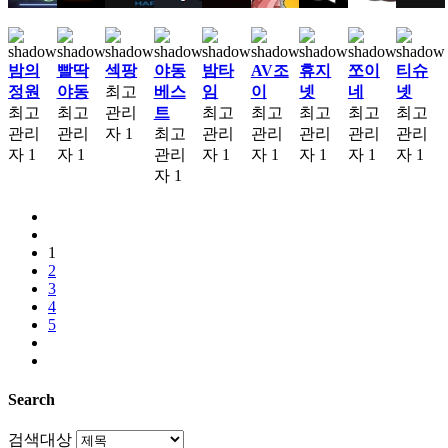
밤의
빨딱
섹팡
야동
밤타
AV조
휴지
쪼이
티슈
정원
야동
최고
베스
임
이
넷
네
넷
최고
최고
관리
트
최고
최고
최고
최고
최고
관리
관리
자
1
최고
관리
관리
관리
관리
관리
자
1
자
1
관리
자
1
자
1
자
1
자
1
자
1
자
1
1
2
3
4
5
Search
검색대상