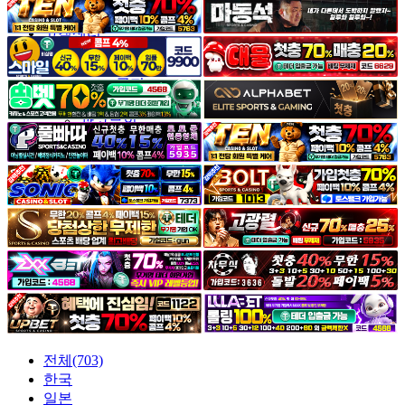
야썰
고객센터
공지&이벤트
공지
1:1문의
광고문의
전체(703)
한국
일본