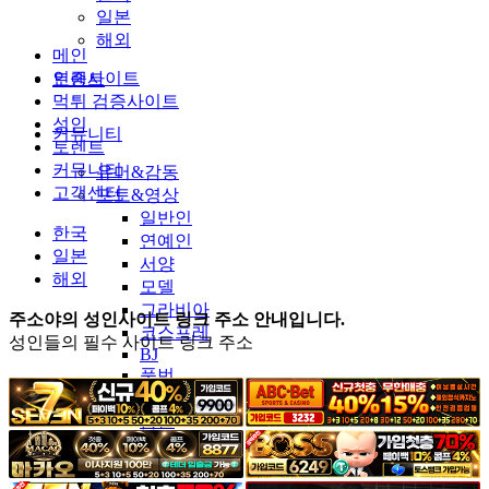
일본
해외
메인
인증사이트
토렌트
먹튀 검증사이트
성인
커뮤니티
토렌트
커뮤니티
유머&감동
고객센터
포토&영상
일반인
한국
연예인
일본
서양
해외
모델
그라비아
주소야의 성인사이트 링크 주소 안내입니다.
코스프레
성인들의 필수 사이트 링크 주소
BJ
품번
후방주의
움짤
스포츠
기타