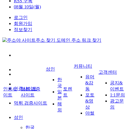
RSS 구독
08월 10일(월)
로그인
회원가입
정보찾기
커뮤니티
성인
고객센터
유머
한
&감
공지&
국
인증사이트
인증사
먹튀 검증
토렌
동
이벤트
일
이트
사이트
트
포토
1:1문의
본
&영
광고문
먹튀 검증사이트
해
상
의
외
야썰
성인
한국