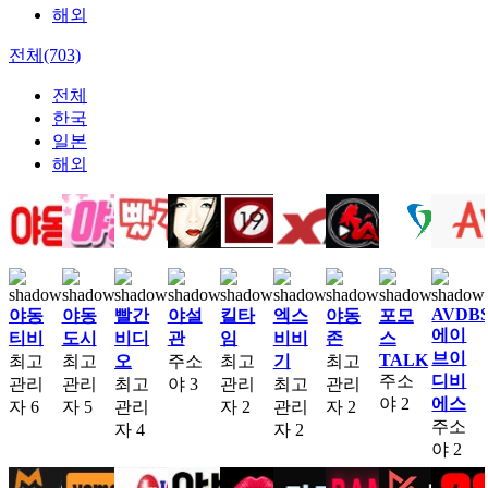
해외
전체(703)
전체
한국
일본
해외
AVDB
야동
야동
빨간
야설
킬타
엑스
야동
포모
에이
티비
도시
비디
관
임
비비
존
스
브이
TALK
최고
최고
오
주소
최고
기
최고
주소
디비
관리
관리
최고
야
3
관리
최고
관리
야
2
에스
자
6
자
5
관리
자
2
관리
자
2
주소
자
4
자
2
야
2