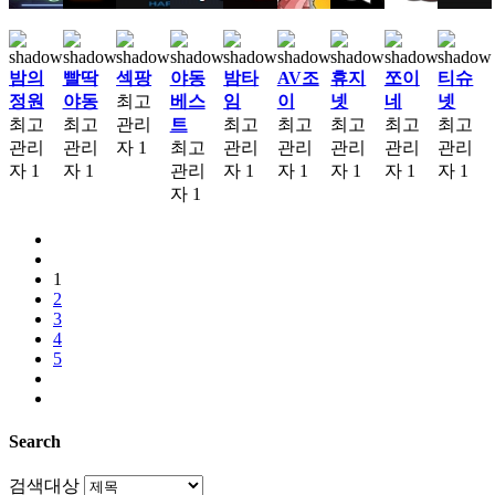
밤의
빨딱
섹팡
야동
밤타
AV조
휴지
쪼이
티슈
정원
야동
최고
베스
임
이
넷
네
넷
최고
최고
관리
트
최고
최고
최고
최고
최고
관리
관리
자
1
최고
관리
관리
관리
관리
관리
자
1
자
1
관리
자
1
자
1
자
1
자
1
자
1
자
1
1
2
3
4
5
Search
검색대상