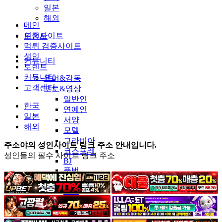
일본
해외
메인
인증사이트
토렌트
먹튀 검증사이트
성인
커뮤니티
토렌트
커뮤니티
유머&감동
고객센터
포토&영상
일반인
한국
연예인
일본
서양
해외
모델
그라비아
주소야의 성인사이트 링크 주소 안내입니다.
코스프레
성인들의 필수 사이트 링크 주소
BJ
품번
후방주의
움짤
스포츠
기타