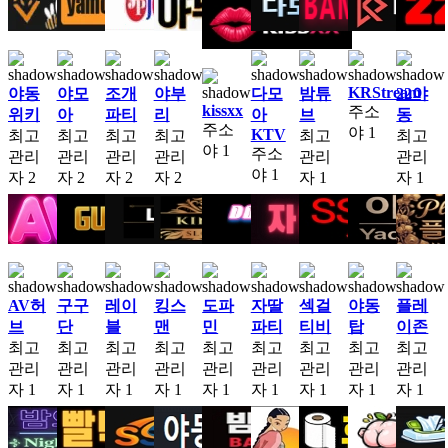
KRStream
야동
야모
조개
야부
다모
밤튜
22야
kissxx
주소
위키
아
파티
리
아
브
동
주소
야
1
KTV
최고
최고
최고
최고
최고
최고
야
1
주소
관리
관리
관리
관리
관리
관리
야
1
자
2
자
2
자
2
자
2
자
1
자
1
AV허
구구
레이
킹스
도파
자딸
섹걸
야동
플레
브
단
블
맨
민
파티
티비
탑
이존
최고
최고
최고
최고
최고
최고
최고
최고
최고
관리
관리
관리
관리
관리
관리
관리
관리
관리
자
1
자
1
자
1
자
1
자
1
자
1
자
1
자
1
자
1