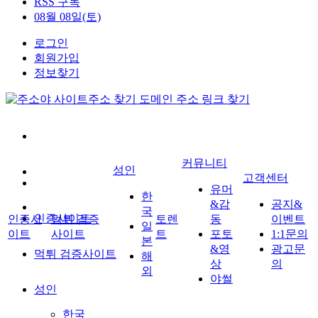
RSS 구독
08월 08일(토)
로그인
회원가입
정보찾기
커뮤니티
성인
고객센터
유머
한
&감
공지&
국
인증사이트
인증사
먹튀 검증
토렌
동
이벤트
일
이트
사이트
트
포토
1:1문의
본
&영
광고문
먹튀 검증사이트
해
상
의
외
야썰
성인
한국