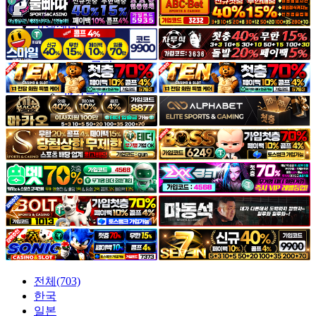
야썰
고객센터
공지&이벤트
공지
1:1문의
광고문의
전체(703)
한국
일본