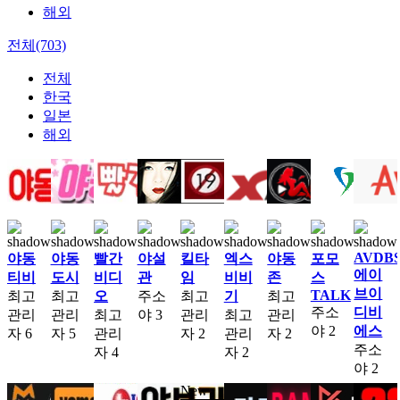
해외
전체(703)
전체
한국
일본
해외
AVDB
야동
야동
빨간
야설
킬타
엑스
야동
포모
에이
티비
도시
비디
관
임
비비
존
스
브이
TALK
최고
최고
오
주소
최고
기
최고
주소
디비
관리
관리
최고
야
3
관리
최고
관리
야
2
에스
자
6
자
5
관리
자
2
관리
자
2
주소
자
4
자
2
야
2
New