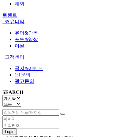
해외
토렌트
커뮤니티
유머&감동
포토&영상
야썰
고객센터
공지&이벤트
1:1문의
광고문의
SEARCH
Login