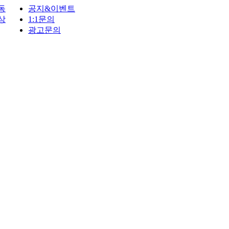
동
공지&이벤트
상
1:1문의
광고문의