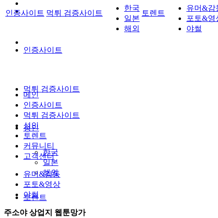
한국
유머&감
인증사이트
먹튀 검증사이트
토렌트
일본
포토&영
해외
야썰
인증사이트
먹튀 검증사이트
메인
인증사이트
먹튀 검증사이트
성인
성인
토렌트
커뮤니티
한국
고객센터
일본
해외
유머&감동
포토&영상
야썰
토렌트
주소야 상업지 웹툰망가