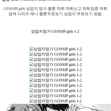
GOSSIP girls 상업지 망가 웹툰 먹튀 먹튀신고 먹튀검증 먹튀
검색 시리즈 애니 웹툰무료보기 상업지 무료보기 방법
상업지망가 GOSSIP girls 1-2