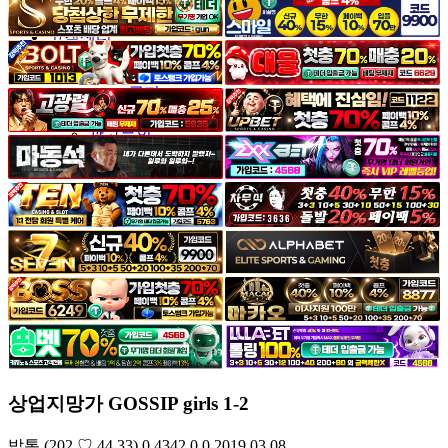
야썰
고객센터
공지&이벤트
공지
1:1문의
광고문의
상업지망가 GOSSIP girls 1-2
밥통
(202.♡.44.33)
0
4342
0
0
2019.03.08