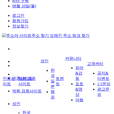
RSS 구독
08월 10일(월)
로그인
회원가입
정보찾기
커뮤니티
성인
고객센터
유머
한
&감
공지&
국
인증사이트
인증사
먹튀 검증
토렌
동
이벤트
일
이트
사이트
트
포토
1:1문의
본
&영
광고문
먹튀 검증사이트
해
상
의
외
야썰
성인
한국