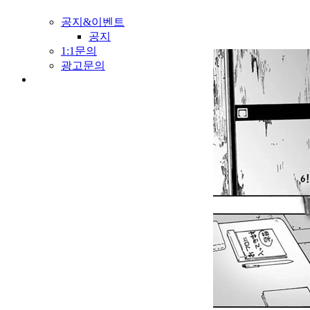
공지&이벤트
공지
1:1문의
광고문의