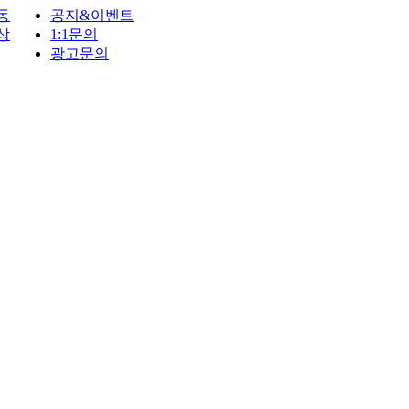
동
공지&이벤트
상
1:1문의
광고문의