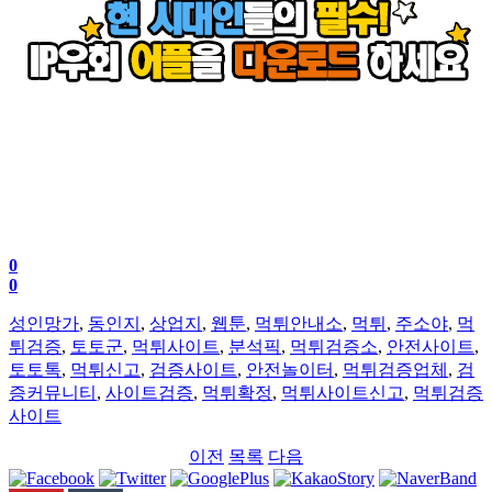
0
0
성인망가
,
동인지
,
상업지
,
웹툰
,
먹튀안내소
,
먹튀
,
주소야
,
먹
튀검증
,
토토군
,
먹튀사이트
,
분석픽
,
먹튀검증소
,
안전사이트
,
토토톡
,
먹튀신고
,
검증사이트
,
안전놀이터
,
먹튀검증업체
,
검
증커뮤니티
,
사이트검증
,
먹튀확정
,
먹튀사이트신고
,
먹튀검증
사이트
이전
목록
다음