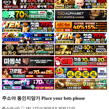
야썰
고객센터
공지&이벤트
공지
1:1문의
광고문의
주소야 동인지망가 Place your bets please
주소야
(45.♡.181.127)
0
5650
0
0
2020.12.01