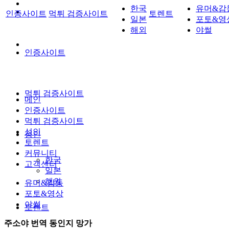
한국
유머&감
인증사이트
먹튀 검증사이트
토렌트
일본
포토&영
해외
야썰
인증사이트
먹튀 검증사이트
메인
인증사이트
먹튀 검증사이트
성인
성인
토렌트
커뮤니티
한국
고객센터
일본
해외
유머&감동
포토&영상
야썰
토렌트
주소야 번역 동인지 망가