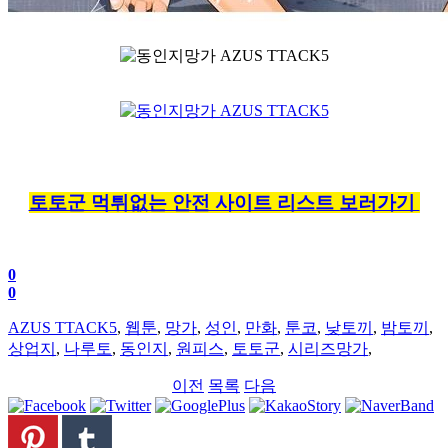
토토군 먹튀없는 안전 사이트 리스트 보러가기
0
0
AZUS TTACK5
,
웹툰
,
망가
,
성인
,
만화
,
툰코
,
낮토끼
,
밤토끼
,
상업지
,
나루토
,
동인지
,
원피스
,
토토군
,
시리즈망가
,
이전
목록
다음