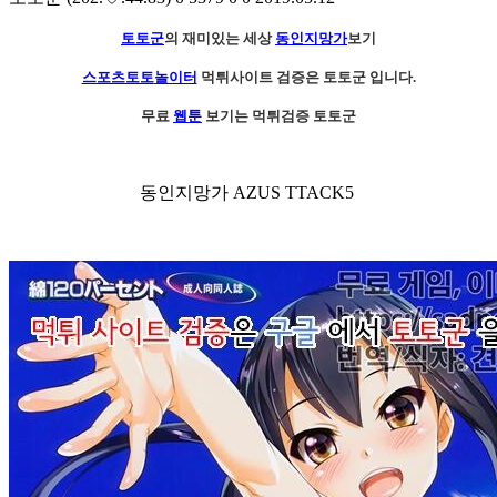
토토군
의 재미있는 세상
동인지
망가
보기
스포츠토토
놀이터
먹튀사이트 검증은 토토군 입니다.
무료
웹툰
보기는 먹튀검증 토토군
동인지망가 AZUS TTACK5