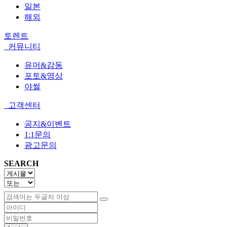
일본
해외
토렌트
커뮤니티
유머&감동
포토&영상
야썰
고객센터
공지&이벤트
1:1문의
광고문의
SEARCH