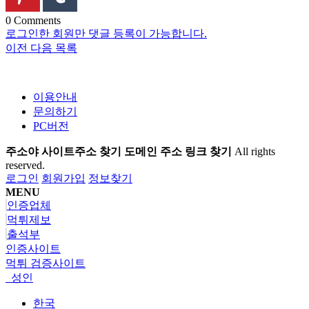
0
Comments
로그인한 회원만 댓글 등록이 가능합니다.
이전
다음
목록
이용안내
문의하기
PC버전
주소야 사이트주소 찾기 도메인 주소 링크 찾기
All rights
reserved.
로그인
회원가입
정보찾기
MENU
인증업체
먹튀제보
출석부
인증사이트
먹튀 검증사이트
성인
한국