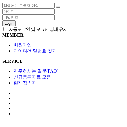
Login
자동로그인 및 로그인 상태 유지
MEMBER
회원가입
아이디/비밀번호 찾기
SERVICE
자주하시는 질문(FAQ)
신규등록자료 모음
현재접속자