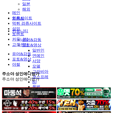
일본
해외
메인
인증사이트
토렌트
먹튀 검증사이트
성인
커뮤니티
토렌트
커뮤니티
유머&감동
고객센터
포토&영상
일반인
유머&감동
연예인
포토&영상
서양
야썰
모델
그라비아
주소야 성인애니망가
코스프레
주소야 성인애니망가
BJ
품번
후방주의
움짤
스포츠
기타