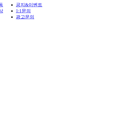
동
공지&이벤트
상
1:1문의
광고문의