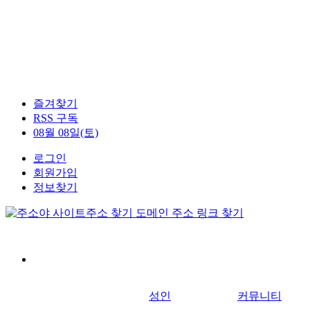
즐겨찾기
RSS 구독
08월 08일(토)
로그인
회원가입
정보찾기
성인
커뮤니티