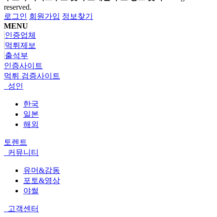
reserved.
로그인
회원가입
정보찾기
MENU
인증업체
먹튀제보
출석부
인증사이트
먹튀 검증사이트
성인
한국
일본
해외
토렌트
커뮤니티
유머&감동
포토&영상
야썰
고객센터