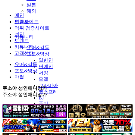
일본
해외
메인
인증사이트
토렌트
먹튀 검증사이트
성인
커뮤니티
토렌트
커뮤니티
유머&감동
고객센터
포토&영상
일반인
유머&감동
연예인
포토&영상
서양
야썰
모델
그라비아
주소야 성인애니망가
코스프레
주소야 성인애니망가
BJ
품번
후방주의
움짤
스포츠
기타