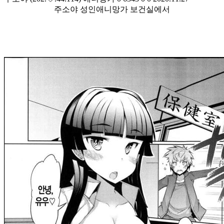
주소야 성인애니망가 보건실에서