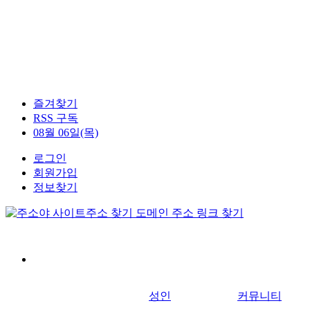
즐겨찾기
RSS 구독
08월 06일(목)
로그인
회원가입
정보찾기
성인
커뮤니티