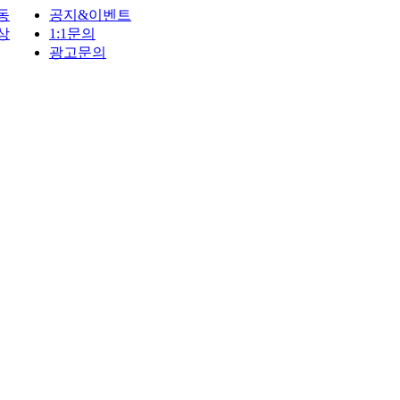
동
공지&이벤트
상
1:1문의
광고문의