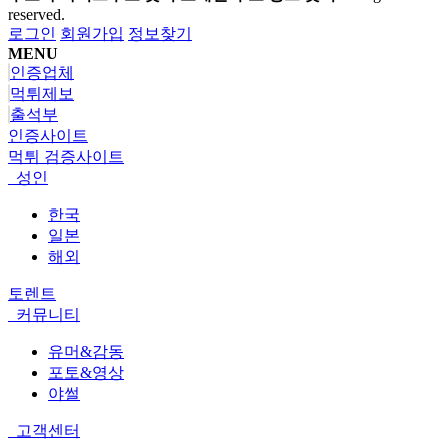
reserved.
로그인
회원가입
정보찾기
MENU
인증업체
먹튀제보
출석부
인증사이트
먹튀 검증사이트
성인
한국
일본
해외
토렌트
커뮤니티
유머&감동
포토&영상
야썰
고객센터