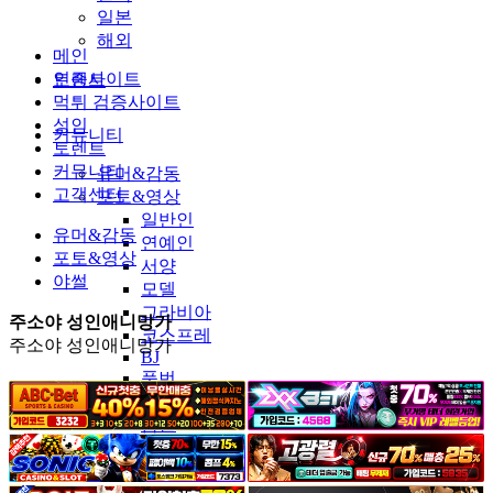
일본
해외
메인
인증사이트
토렌트
먹튀 검증사이트
성인
커뮤니티
토렌트
커뮤니티
유머&감동
고객센터
포토&영상
일반인
유머&감동
연예인
포토&영상
서양
야썰
모델
그라비아
주소야 성인애니망가
코스프레
주소야 성인애니망가
BJ
품번
후방주의
움짤
스포츠
기타