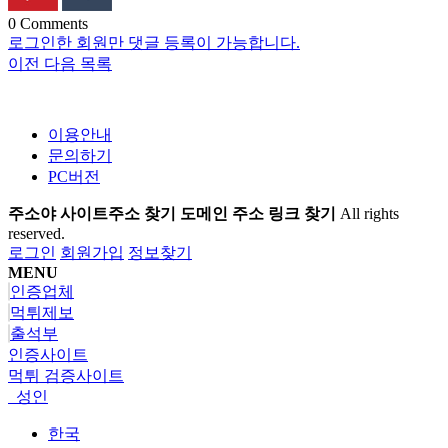
0
Comments
로그인한 회원만 댓글 등록이 가능합니다.
이전
다음
목록
이용안내
문의하기
PC버전
주소야 사이트주소 찾기 도메인 주소 링크 찾기
All rights
reserved.
로그인
회원가입
정보찾기
MENU
인증업체
먹튀제보
출석부
인증사이트
먹튀 검증사이트
성인
한국