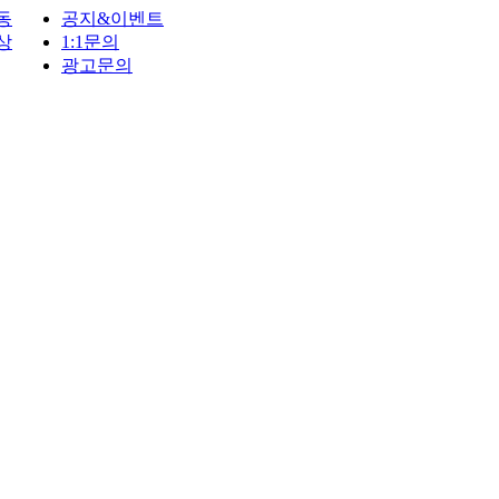
동
공지&이벤트
상
1:1문의
광고문의