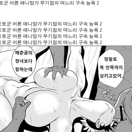
토군 어른 애니망가 무기점의 며느리 구속 능욕 2