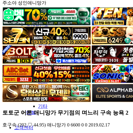
주소야 성인애니망가
커뮤니티
유머&감동
포토&영상
일반인
연예인
서양
모델
그라비아
코스프레
BJ
품번
후방주의
움짤
스포츠
기타
토토군 어른 애니망가 무기점의 며느리 구속 능욕 2
야썰
호구속
(202.♡.44.95)
애니망가
0
6600
0
0
2019.02.17
고객센터