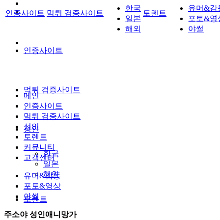
한국
유머&감
인증사이트
먹튀 검증사이트
토렌트
일본
포토&영
해외
야썰
인증사이트
먹튀 검증사이트
메인
인증사이트
먹튀 검증사이트
성인
성인
토렌트
커뮤니티
한국
고객센터
일본
해외
유머&감동
포토&영상
야썰
토렌트
주소야 성인애니망가