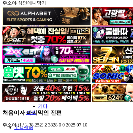
주소야 성인애니망가
커뮤니티
유머&감동
포토&영상
일반인
연예인
서양
모델
그라비아
코스프레
BJ
품번
후방주의
움짤
스포츠
기타
처음이자 마지막인 전편
야썰
주소야
(1.♡.38.252)
2
3828
0
0
2025.07.10
고객센터