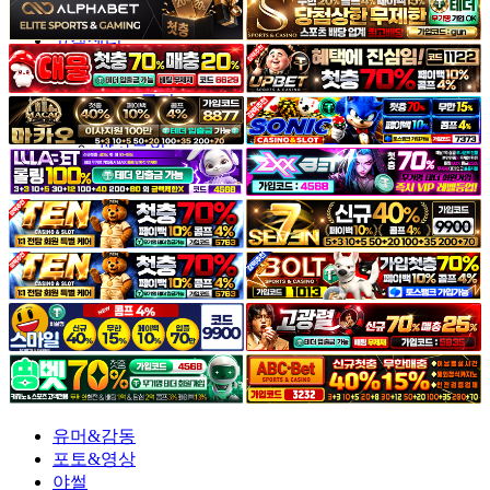
야썰
고객센터
공지&이벤트
공지
1:1문의
광고문의
유머&감동
포토&영상
야썰