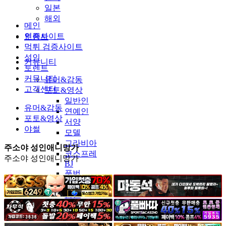
일본
해외
메인
인증사이트
토렌트
먹튀 검증사이트
성인
커뮤니티
토렌트
커뮤니티
유머&감동
고객센터
포토&영상
일반인
유머&감동
연예인
포토&영상
서양
야썰
모델
그라비아
주소야 성인애니망가
코스프레
주소야 성인애니망가
BJ
품번
후방주의
움짤
스포츠
기타