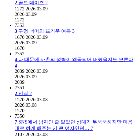
2
골드 데이즈
2
1272
2026.03.09
2026.03.09
1272
7353
3
구멍 너머의 뜨거운 여름
3
1670
2026.03.09
2026.03.09
1670
7352
4
나 때문에 사촌의 성벽이 왜곡되어 버렸을지도 모른다
4
2039
2026.03.09
2026.03.09
2039
7351
2
인질
2
1570
2026.03.08
2026.03.08
1570
7350
7
SNS에서 남자인 줄 알았던 상대가 무뚝뚝하지만 마음
대로 하게 해주는 키 큰 여자였던…
7
2107
2026.03.08