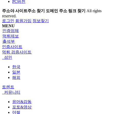
PC버전
주소야 사이트주소 찾기 도메인 주소 링크 찾기
All rights
reserved.
로그인
회원가입
정보찾기
MENU
인증업체
먹튀제보
출석부
인증사이트
먹튀 검증사이트
성인
한국
일본
해외
토렌트
커뮤니티
유머&감동
포토&영상
야썰