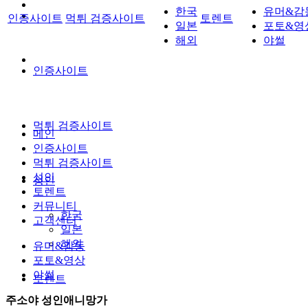
한국
유머&감
인증사이트
먹튀 검증사이트
토렌트
일본
포토&영
해외
야썰
인증사이트
먹튀 검증사이트
메인
인증사이트
먹튀 검증사이트
성인
성인
토렌트
커뮤니티
한국
고객센터
일본
해외
유머&감동
포토&영상
야썰
토렌트
주소야 성인애니망가