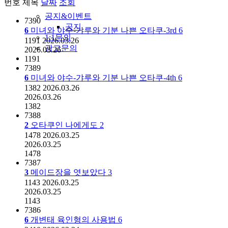
번호
제목
날짜
조회
공지&이벤트
7390
공지
6
미녀와 야수-갸루와 기분 나쁜 오타쿠-3rd
6
1:1문의
1191
2026.03.26
광고문의
2026.03.26
1191
7389
6
미녀와 야수-갸루와 기분 나쁜 오타쿠-4th
6
1382
2026.03.26
2026.03.26
1382
7388
2
오타쿠인 나에게도
2
1478
2026.03.25
2026.03.25
1478
7387
3
메이드장을 엿보았다
3
1143
2026.03.25
2026.03.25
1143
7386
6
개변태 육인형의 사용법
6