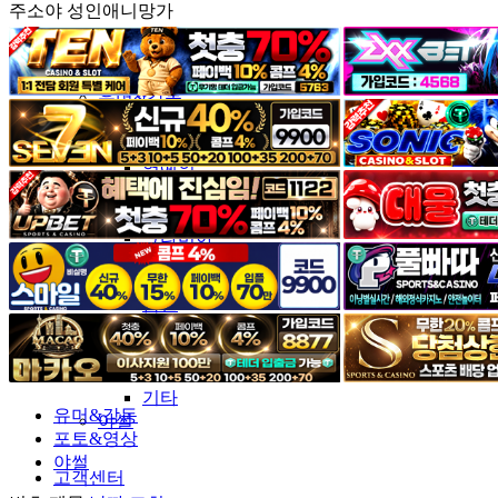
주소야 성인애니망가
커뮤니티
유머&감동
포토&영상
일반인
연예인
서양
모델
그라비아
코스프레
BJ
품번
후방주의
움짤
스포츠
기타
유머&감동
야썰
포토&영상
야썰
고객센터