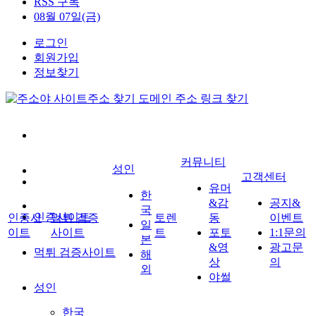
RSS 구독
08월 07일(금)
로그인
회원가입
정보찾기
커뮤니티
성인
고객센터
유머
한
&감
공지&
국
인증사이트
인증사
먹튀 검증
토렌
동
이벤트
일
이트
사이트
트
포토
1:1문의
본
&영
광고문
먹튀 검증사이트
해
상
의
외
야썰
성인
한국