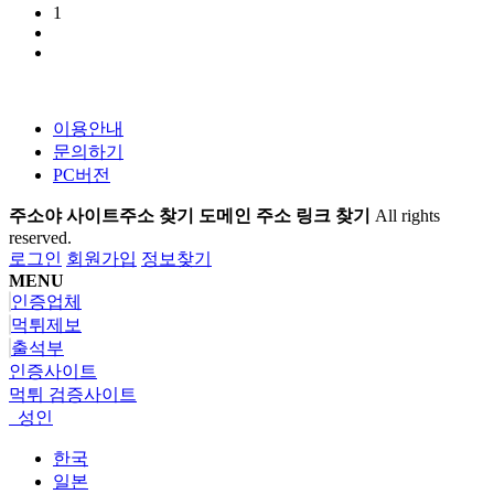
1
이용안내
문의하기
PC버전
주소야 사이트주소 찾기 도메인 주소 링크 찾기
All rights
reserved.
로그인
회원가입
정보찾기
MENU
인증업체
먹튀제보
출석부
인증사이트
먹튀 검증사이트
성인
한국
일본