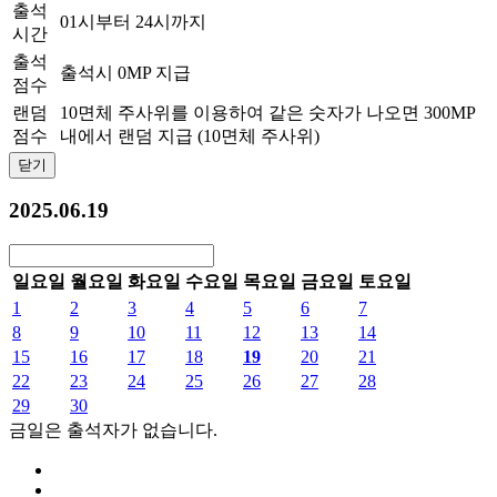
출석
01시부터 24시까지
시간
출석
출석시 0MP 지급
점수
랜덤
10면체 주사위를 이용하여 같은 숫자가 나오면 300MP
점수
내에서 랜덤 지급 (10면체 주사위)
닫기
2025.06.19
일요일
월요일
화요일
수요일
목요일
금요일
토요일
1
2
3
4
5
6
7
8
9
10
11
12
13
14
15
16
17
18
19
20
21
22
23
24
25
26
27
28
29
30
금일은 출석자가 없습니다.