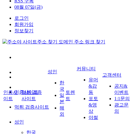
RSS 구독
08월 07일(금)
로그인
회원가입
정보찾기
커뮤니티
성인
고객센터
유머
한
&감
공지&
국
인증사이트
인증사
먹튀 검증
토렌
동
이벤트
일
이트
사이트
트
포토
1:1문의
본
&영
광고문
먹튀 검증사이트
해
상
의
외
야썰
성인
한국