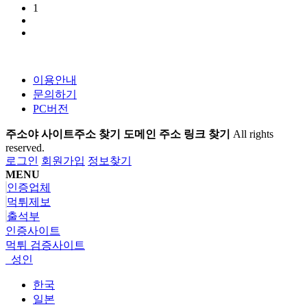
1
이용안내
문의하기
PC버전
주소야 사이트주소 찾기 도메인 주소 링크 찾기
All rights
reserved.
로그인
회원가입
정보찾기
MENU
인증업체
먹튀제보
출석부
인증사이트
먹튀 검증사이트
성인
한국
일본