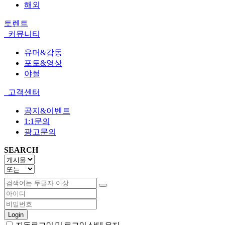
해외
토렌트
커뮤니티
유머&감동
포토&영상
야썰
고객센터
공지&이벤트
1:1문의
광고문의
SEARCH
Login