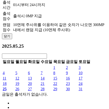
출석
01시부터 24시까지
시간
출석
출석시 0MP 지급
점수
랜덤
10면체 주사위를 이용하여 같은 숫자가 나오면 300MP
점수
내에서 랜덤 지급 (10면체 주사위)
닫기
2025.05.25
일요일
월요일
화요일
수요일
목요일
금요일
토요일
1
2
3
4
5
6
7
8
9
10
11
12
13
14
15
16
17
18
19
20
21
22
23
24
25
26
27
28
29
30
31
금일은 출석자가 없습니다.