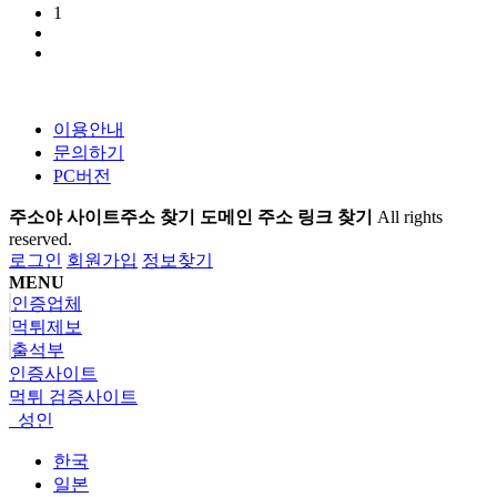
1
이용안내
문의하기
PC버전
주소야 사이트주소 찾기 도메인 주소 링크 찾기
All rights
reserved.
로그인
회원가입
정보찾기
MENU
인증업체
먹튀제보
출석부
인증사이트
먹튀 검증사이트
성인
한국
일본