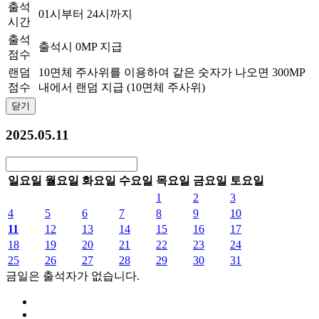
출석
01시부터 24시까지
시간
출석
출석시 0MP 지급
점수
랜덤
10면체 주사위를 이용하여 같은 숫자가 나오면 300MP
점수
내에서 랜덤 지급 (10면체 주사위)
닫기
2025.05.11
일요일
월요일
화요일
수요일
목요일
금요일
토요일
1
2
3
4
5
6
7
8
9
10
11
12
13
14
15
16
17
18
19
20
21
22
23
24
25
26
27
28
29
30
31
금일은 출석자가 없습니다.