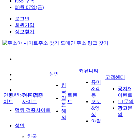
RSS 구독
08월 07일(금)
로그인
회원가입
정보찾기
커뮤니티
성인
고객센터
유머
한
&감
공지&
국
인증사이트
인증사
먹튀 검증
토렌
동
이벤트
일
이트
사이트
트
포토
1:1문의
본
&영
광고문
먹튀 검증사이트
해
상
의
외
야썰
성인
한국