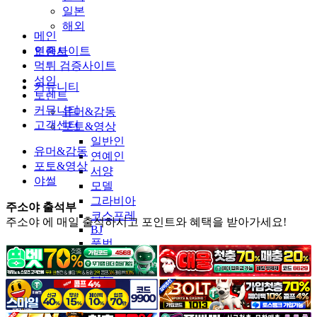
일본
해외
메인
인증사이트
토렌트
먹튀 검증사이트
성인
커뮤니티
토렌트
커뮤니티
유머&감동
고객센터
포토&영상
일반인
유머&감동
연예인
포토&영상
서양
야썰
모델
그라비아
주소야 출석부
코스프레
주소야 에 매일 출석하시고 포인트와 혜택을 받아가세요!
BJ
품번
후방주의
움짤
스포츠
기타