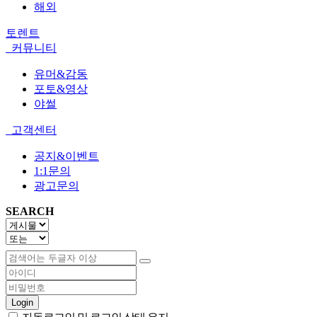
해외
토렌트
커뮤니티
유머&감동
포토&영상
야썰
고객센터
공지&이벤트
1:1문의
광고문의
SEARCH
Login