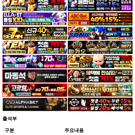
야썰
고객센터
공지&이벤트
공지
1:1문의
광고문의
출석부
구분
주요내용