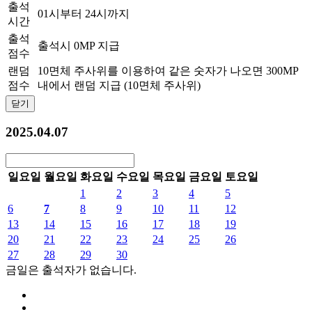
출석
01시부터 24시까지
시간
출석
출석시 0MP 지급
점수
랜덤
10면체 주사위를 이용하여 같은 숫자가 나오면 300MP
점수
내에서 랜덤 지급 (10면체 주사위)
닫기
2025.04.07
일요일
월요일
화요일
수요일
목요일
금요일
토요일
1
2
3
4
5
6
7
8
9
10
11
12
13
14
15
16
17
18
19
20
21
22
23
24
25
26
27
28
29
30
금일은 출석자가 없습니다.