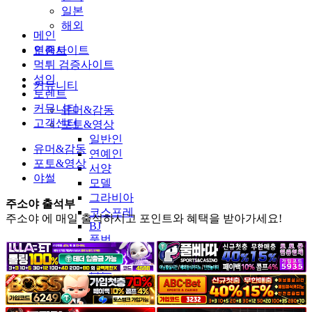
일본
해외
메인
인증사이트
토렌트
먹튀 검증사이트
성인
커뮤니티
토렌트
커뮤니티
유머&감동
고객센터
포토&영상
일반인
유머&감동
연예인
포토&영상
서양
야썰
모델
그라비아
주소야 출석부
코스프레
주소야 에 매일 출석하시고 포인트와 혜택을 받아가세요!
BJ
품번
후방주의
움짤
스포츠
기타