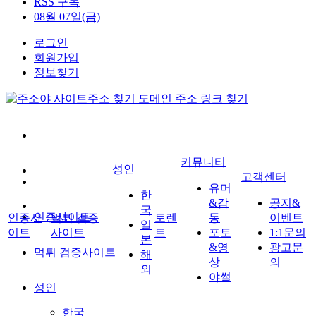
RSS 구독
08월 07일(금)
로그인
회원가입
정보찾기
커뮤니티
성인
고객센터
유머
한
&감
공지&
국
인증사이트
인증사
먹튀 검증
토렌
동
이벤트
일
이트
사이트
트
포토
1:1문의
본
&영
광고문
먹튀 검증사이트
해
상
의
외
야썰
성인
한국