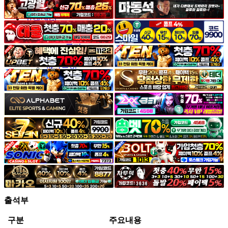
야썰
고객센터
공지&이벤트
공지
1:1문의
광고문의
출석부
구분
주요내용