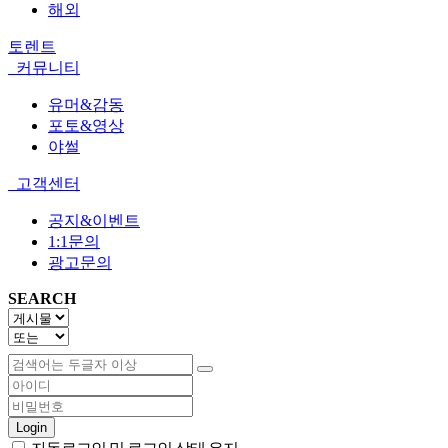
해외
토렌트
커뮤니티
유머&감동
포토&영상
야썰
고객센터
공지&이벤트
1:1문의
광고문의
SEARCH
Login