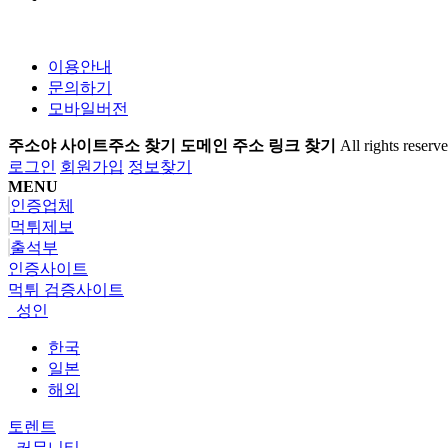
이용안내
문의하기
모바일버전
주소야 사이트주소 찾기 도메인 주소 링크 찾기
All rights reserve
로그인
회원가입
정보찾기
MENU
인증업체
먹튀제보
출석부
인증사이트
먹튀 검증사이트
성인
한국
일본
해외
토렌트
커뮤니티