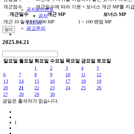
개근점수
개근일수에 따라 기본 + 보너스 개근 MP를 지
공지&이벤트
개근일수
개근 MP
보너스 MP
공지
개근 10 일부터
5,000 MP
1 ~ 100 랜덤 MP
1:1문의
광고문의
닫기
2025.04.21
일요일
월요일
화요일
수요일
목요일
금요일
토요일
1
2
3
4
5
6
7
8
9
10
11
12
13
14
15
16
17
18
19
20
21
22
23
24
25
26
27
28
29
30
금일은 출석자가 없습니다.
1