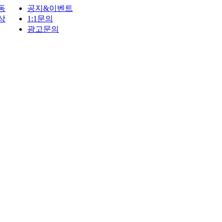
동
공지&이벤트
상
1:1문의
광고문의