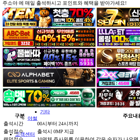
주소야 에 매일 출석하시고 포인트와 혜택을 받아가세요!
커뮤니티
유머&감동
포토&영상
일반인
연예인
서양
모델
그라비아
코스프레
BJ
품번
후방주의
움짤
스포츠
기타
구분
주요내
야썰
출석시간
00시부터 24시까지
출석점수
출석시 0MP 지급
고객센터
랜덤점수
10면체 주사위를 이용하여 같은 숫자가 나오면 5