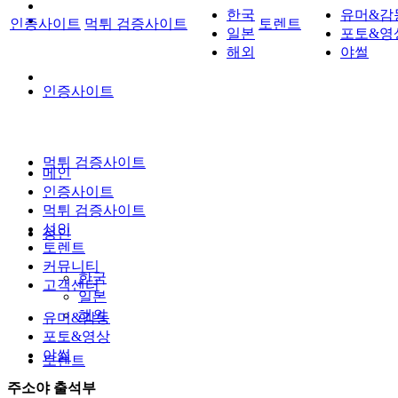
한국
유머&감
인증사이트
먹튀 검증사이트
토렌트
일본
포토&영
해외
야썰
인증사이트
먹튀 검증사이트
메인
인증사이트
먹튀 검증사이트
성인
성인
토렌트
커뮤니티
한국
고객센터
일본
해외
유머&감동
포토&영상
야썰
토렌트
주소야 출석부