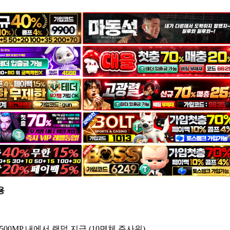
용
00MP 내에서 랜덤 지급 (10면체 주사위)