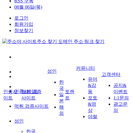
RSS 구독
08월 06일(목)
로그인
회원가입
정보찾기
커뮤니티
성인
고객센터
유머
한
&감
공지&
국
인증사이트
인증사
먹튀 검증
토렌
동
이벤트
일
이트
사이트
트
포토
1:1문의
본
&영
광고문
먹튀 검증사이트
해
상
의
외
야썰
성인
한국