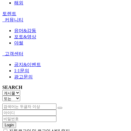
해외
토렌트
커뮤니티
유머&감동
포토&영상
야썰
고객센터
공지&이벤트
1:1문의
광고문의
SEARCH
Login