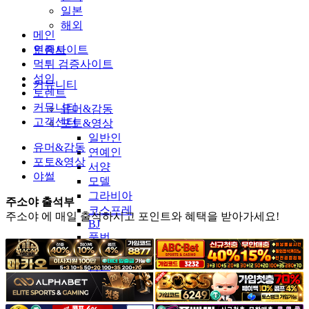
일본
해외
메인
인증사이트
토렌트
먹튀 검증사이트
성인
커뮤니티
토렌트
커뮤니티
유머&감동
고객센터
포토&영상
일반인
유머&감동
연예인
포토&영상
서양
야썰
모델
그라비아
주소야 출석부
코스프레
주소야 에 매일 출석하시고 포인트와 혜택을 받아가세요!
BJ
품번
후방주의
움짤
스포츠
기타