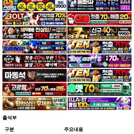
야썰
고객센터
공지&이벤트
공지
1:1문의
광고문의
출석부
구분
주요내용