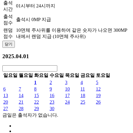
출석
01시부터 24시까지
시간
출석
출석시 0MP 지급
점수
랜덤
10면체 주사위를 이용하여 같은 숫자가 나오면 300MP
점수
내에서 랜덤 지급 (10면체 주사위)
닫기
2025.04.01
일요일
월요일
화요일
수요일
목요일
금요일
토요일
1
2
3
4
5
6
7
8
9
10
11
12
13
14
15
16
17
18
19
20
21
22
23
24
25
26
27
28
29
30
금일은 출석자가 없습니다.