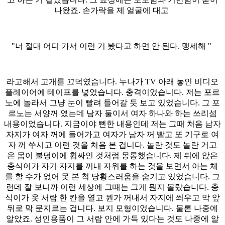
나왔죠. 손가락을 제 얼굴에 대고
"너 절대 어디 가서 이런 거 봤다고 하면 안 된다. 맹세해 "
라고해서 고개를 끄덕였습니다. 누나가 TV 아래 놓인 비디오
플레이어에 테이프를 넣었습니다. 충격이었습니다. 저는 포르
노에 놀라서 그냥 눈이 빨려 들어갈 듯 보고 있었습니다. 그 포
르노는 서양꺼 였는데 남자 둘이서 여자 하나와 하는 쓰리섬
내용이었습니다. 지금이야 뻔한 내용인데 저는 그때 처음 남자
자지가 여자 꺼에 들어가고 여자가 남자 꺼 빨고 또 기구로 여
자 꺼 쑤시고 이런 것을 처음 본 겁니다. 놀란 것도 놀란 거고
온 몸이 불덩이에 휩싸인 것처럼 몽롱했습니다. 제 뒤에 앉은
충식이가 자기 자지를 꺼내 자위를 하는 것을 보면서 아는 체
를 할 수가 없어 못 본 척 당황스러움을 숨기고 있었습니다. 그
런데 잘 보니까 이런 세상에 그때는 그게 뭔지 몰랐습니다. 충
식이가 옷 서랍 한 칸을 열고 뭔가 꺼내서 자지에 씌우고 막 앞
뒤로 막 문지르는 겁니다. 보지 모형이었습니다. 물론 나중에
알았죠. 성인용품이 그 서랍 안에 가득 있다는 것도 나중에 알