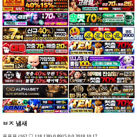
야썰
고객센터
공지&이벤트
공지
1:1문의
광고문의
ㅂㅈ 냄새
포포포
(162.♡.118.138)
0
8915
0
0
2018.10.17