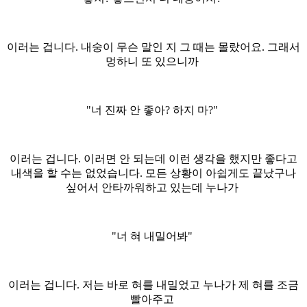
이러는 겁니다. 내숭이 무슨 말인 지 그 때는 몰랐어요. 그래서
멍하니 또 있으니까
"너 진짜 안 좋아? 하지 마?"
이러는 겁니다. 이러면 안 되는데 이런 생각을 했지만 좋다고
내색을 할 수는 없었습니다. 모든 상황이 아쉽게도 끝났구나
싶어서 안타까워하고 있는데 누나가
"너 혀 내밀어봐"
이러는 겁니다. 저는 바로 혀를 내밀었고 누나가 제 혀를 조금
빨아주고