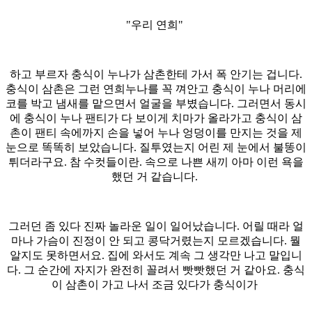
"우리 연희"
하고 부르자 충식이 누나가 삼촌한테 가서 폭 안기는 겁니다.
충식이 삼촌은 그런 연희누나를 꼭 껴안고 충식이 누나 머리에
코를 박고 냄새를 맡으면서 얼굴을 부볐습니다. 그러면서 동시
에 충식이 누나 팬티가 다 보이게 치마가 올라가고 충식이 삼
촌이 팬티 속에까지 손을 넣어 누나 엉덩이를 만지는 것을 제
눈으로 똑똑히 보았습니다. 질투였는지 어린 제 눈에서 불똥이
튀더라구요. 참 수컷들이란. 속으로 나쁜 새끼 아마 이런 욕을
했던 거 같습니다.
그러던 좀 있다 진짜 놀라운 일이 일어났습니다. 어릴 때라 얼
마나 가슴이 진정이 안 되고 콩닥거렸는지 모르겠습니다. 뭘
알지도 못하면서요. 집에 와서도 계속 그 생각만 나고 말입니
다. 그 순간에 자지가 완전히 꼴려서 빳빳했던 거 같아요. 충식
이 삼촌이 가고 나서 조금 있다가 충식이가