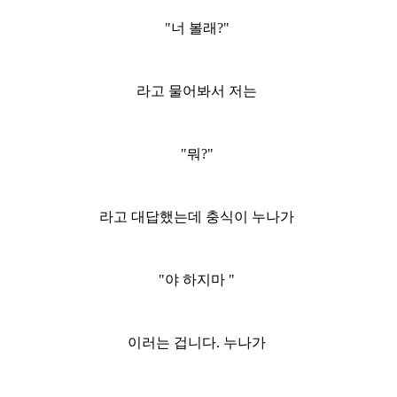
"너 볼래?"
라고 물어봐서 저는
"뭐?"
라고 대답했는데 충식이 누나가
"야 하지마 "
이러는 겁니다. 누나가