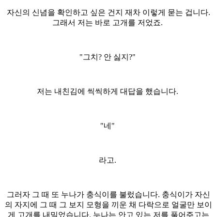
자신의 신념을 확인하고 싶은 건지 재차 이렇게 묻는 겁니다.
그래서 저는 바로 고개를 저었죠.
"그치? 안 싫지?"
저는 내친김에 씩씩하게 대답을 했습니다.
"네"
라고.
그러자 그 때 또 누나가 충식이를 불렀습니다. 충식이가 자신
의 자지에 그 때 그 보지 모형을 끼운 채 다락으로 얼굴만 보이
게 고개를 내밀었습니다. 누나는 안고 있는 저를 풀어주고는