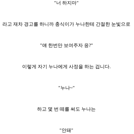
"너 하지마"
라고 재차 경고를 하니까 충식이가 누나한테 간절한 눈빛으로
"얘 한번만 보여주자 응?"
이렇게 자기 누나에게 사정을 하는 겁니다.
"누나~"
하고 몇 번 떼를 써도 누나는
"안돼"