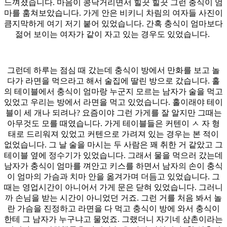
느껴졌습니다. 마음이 콩닥거리면서 힐끗 힐끗 그런 충식이 엄
마를 훔쳐보았습니다. 가게 안은 비키니 차림의 여자들 사진이
큼지막하게 여기 저기 붙어 있었습니다. 간혹 충식이 엄마보다
젊어 보이는 여자가 같이 자고 있는 경우도 있었습니다.
그런데 하루는 점심 때 갔는데 충식이 방에서 만화를 보고 놀
다가 라면을 먹으라고 해서 술집에 딸린 방으로 갔습니다. 홀
의 테이블에서 충식이 엄마랑 누군지 모르는 남자가 술을 먹고
있었고 우리는 방에서 라면을 먹고 있었습니다. 홀이래야 테이
블이 세 개나 되려나? 요즘이야 그런 가게를 잘 알지만 그때는
아무것도 모를 때였습니다. 가게 테이블들은 커텐이 ㅅ 자 형
태로 드리워져 있었고 커텐으로 가려져 있는 경우는 본 적이
없었습니다. 그 날 술을 마시는 두 사람은 꽤 취한 거 같았고 그
테이블 옆에 정수기가 있었습니다. 그래서 물을 먹으러 갔는데
남자가 충식이 엄마를 껴안고 키스를 하면서 남자의 손이 충식
이 엄마의 가슴과 치마 안을 옮겨가며 더듬고 있었습니다. 그
때는 영업시간이 아니어서 가게 문은 닫혀 있었습니다. 그러니
까 손님을 받는 시간이 아니었던 거죠. 그런 거를 처음 봐서 놀
란 가슴을 진정하고 라면을 다 먹고 충식이 방에 와서 충식이
한테 그 남자가 누구냐고 물었죠. 그랬더니 자기네 삼촌이라는