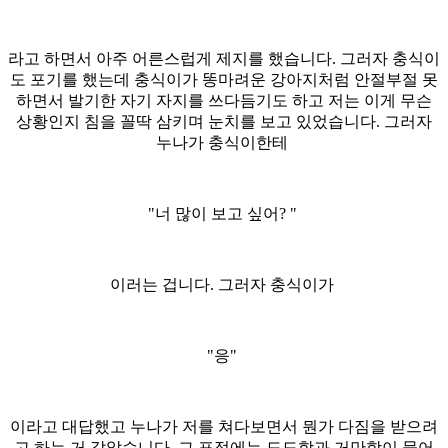
라고 하면서 아주 어른스럽게 제지를 했습니다. 그러자 충식이
도 포기를 했는데 충식이가 똥마려운 강아지처럼 안절부절 못
하면서 발기한 자기 자지를 쓰다듬기도 하고 저는 이게 무슨
상황인지 침을 꼴딱 삼키며 눈치를 보고 있었습니다. 그러자
누나가 충식이한테
"너 많이 보고 싶어? "
이러는 겁니다. 그러자 충식이가
"응"
이라고 대답했고 누나가 저를 쳐다보면서 뭔가 다짐을 받으려
고 하는 거 같았습니다. 그 표정에는 도도함과 거만함이 묻어