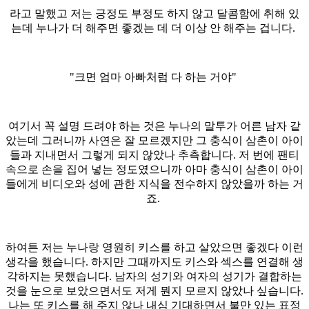
라고 말했고 저는 긍정도 부정도 하지 않고 달콤함에 취해 있
는데 누나가 더 해주면 좋겠는 데 더 이상 안 해주는 겁니다.
"크면 엄마 아빠처럼 다 하는 거야"
여기서 꼭 설명 드려야 하는 것은 누나의 말투가 어른 남자 같
았는데 그러니까 사연은 잘 모르겠지만 그 충식이 삼촌이 아이
들과 지내면서 그렇게 되지 않았나 추측합니다. 저 번에 팬티
속으로 손을 집어 넣는 정도였으니까 아마 충식이 삼촌이 아이
들에게 비디오와 성에 관한 지식을 전수하지 않았을까 하는 거
죠.
하여튼 저는 누나랑 영원히 키스를 하고 살았으면 좋겠다 이런
생각을 했습니다. 하지만 그때까지도 키스와 섹스를 연결해 생
각하지는 못했습니다. 남자의 성기와 여자의 성기가 결합하는
것을 눈으로 보았으면서도 저게 뭔지 모르지 않았나 싶습니다.
나는 또 키스를 해 주지 않나 내심 기대하면서 불만 있는 표정