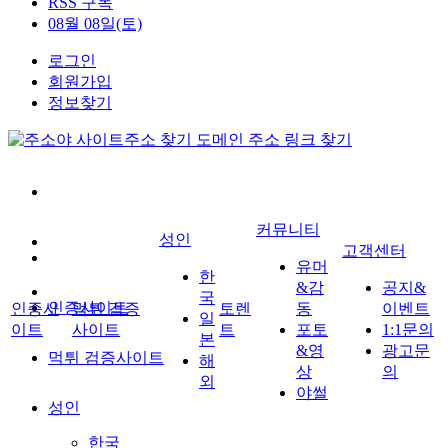
RSS 구독
08월 08일(토)
로그인
회원가입
정보찾기
커뮤니티
성인
고객센터
유머
한
&감
공지&
국
인증사이트
인증사
먹튀 검증
토렌
동
이벤트
일
이트
사이트
트
포토
1:1문의
본
&영
광고문
먹튀 검증사이트
해
상
의
외
야썰
성인
한국