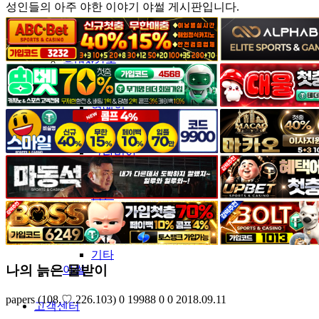
성인들의 아주 야한 이야기 야썰 게시판입니다.
커뮤니티
유머&감동
포토&영상
일반인
연예인
서양
모델
그라비아
코스프레
BJ
품번
후방주의
움짤
스포츠
기타
나의 늙은 물받이
야썰
papers
(108.♡.226.103)
0
19988
0
0
2018.09.11
고객센터