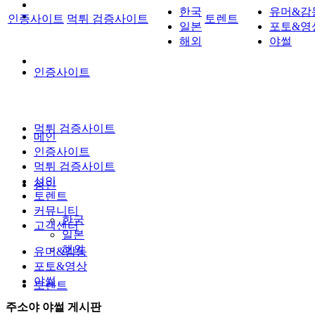
한국
유머&감
인증사이트
먹튀 검증사이트
토렌트
일본
포토&영
해외
야썰
인증사이트
먹튀 검증사이트
메인
인증사이트
먹튀 검증사이트
성인
성인
토렌트
커뮤니티
한국
고객센터
일본
해외
유머&감동
포토&영상
야썰
토렌트
주소야 야썰 게시판