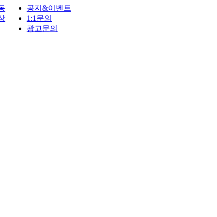
동
공지&이벤트
상
1:1문의
광고문의