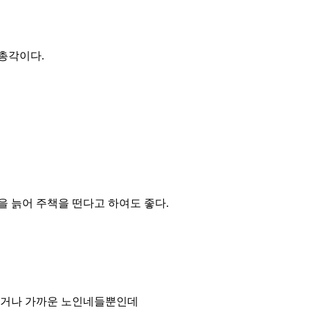
노총각이다.
을 늙어 주책을 떤다고 하여도 좋다.
 넘거나 가까운 노인네들뿐인데