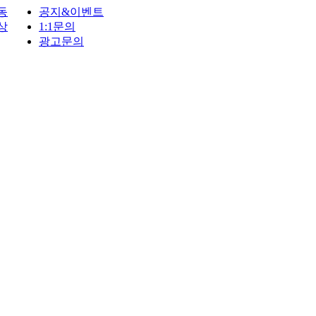
동
공지&이벤트
상
1:1문의
광고문의