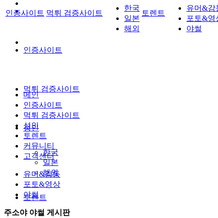
한국
유머&감
인증사이트
먹튀 검증사이트
토렌트
일본
포토&영
해외
야썰
인증사이트
먹튀 검증사이트
메인
인증사이트
먹튀 검증사이트
성인
성인
토렌트
커뮤니티
한국
고객센터
일본
해외
유머&감동
포토&영상
야썰
토렌트
주소야 야썰 게시판