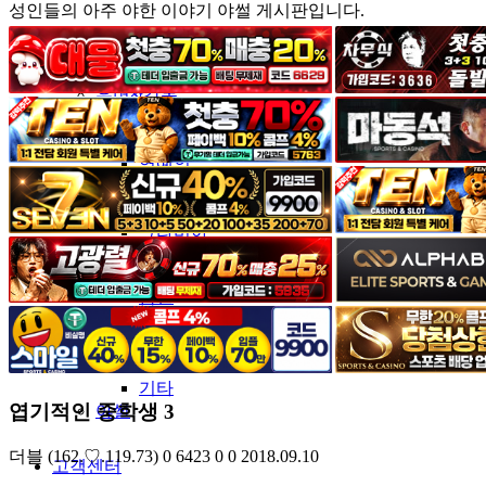
성인들의 아주 야한 이야기 야썰 게시판입니다.
커뮤니티
유머&감동
포토&영상
일반인
연예인
서양
모델
그라비아
코스프레
BJ
품번
후방주의
움짤
스포츠
기타
엽기적인 중학생 3
야썰
더블
(162.♡.119.73)
0
6423
0
0
2018.09.10
고객센터