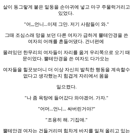
살이 동그랗게 붙은 밑둥을 손아귀에 넣고 마구 주물럭거리고
있었다.
"어,,,언니...이제 그만. 저기 사람들이 와."
그때 조심스래 망을 보던 다른 여자가 급하게 쁄테안경을 쓴
여자의 어깨를 흔들어댔다. 건너편에
몰려있던 한무리의 여자들이 자리를 옮겨 우리쪽으로 오기 때
문이었다. 뿔테안경을 쓴 여자도 다가오는
여자들을 힐끗보더니 더 이상 자신의 발칙한 행동을 계속할수
없다고 생각했는지 힘겹게 자리에서 몸을
일으켰다.
"나 좀 욕탕에 들어갔다 와야겠어. 가자."
"어머...언니... 싸버린거야?"
"조용히 해. 기집애."
뿔테안경 여자는 건들거리며 힘차게 바지를 밀쳐 올리고 있는