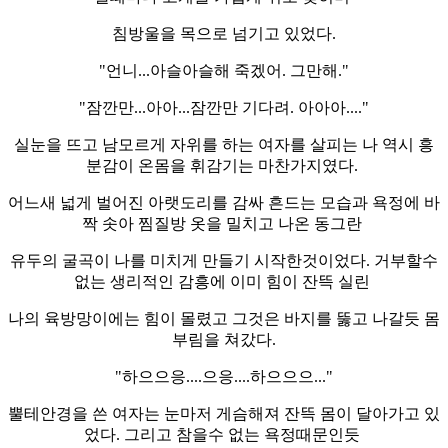
침방울을 목으로 넘기고 있었다.
"언니...아슬아슬해 죽겠어. 그만해."
"잠깐만...아아...잠깐만 기다려. 아아아...."
실눈을 뜨고 남모르게 자위를 하는 여자를 살피는 나 역시 흥
분감이 온몸을 휘감기는 마찬가지였다.
어느새 넓게 벌어진 아랫도리를 감싸 흔드는 모습과 욕정에 바
짝 솟아 찜질방 옷을 밀치고 나온 동그란
유두의 굴곡이 나를 미치게 만들기 시작한것이었다. 거부할수
없는 생리적인 감흥에 이미 힘이 잔뜩 실린
나의 육방망이에는 힘이 몰렸고 그것은 바지를 뚫고 나갈듯 몸
부림을 쳐갔다.
"하으으응....으응....하으으으..."
뿔테안경을 쓴 여자는 눈마저 게슴해져 잔뜩 몸이 달아가고 있
었다. 그리고 참을수 없는 욕정때문인듯