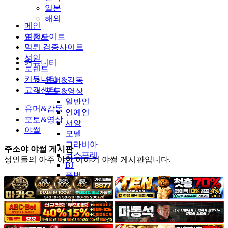
일본
해외
메인
인증사이트
토렌트
먹튀 검증사이트
성인
커뮤니티
토렌트
커뮤니티
유머&감동
고객센터
포토&영상
일반인
유머&감동
연예인
포토&영상
서양
야썰
모델
그라비아
주소야 야썰 게시판
코스프레
성인들의 아주 야한 이야기 야썰 게시판입니다.
BJ
품번
후방주의
움짤
스포츠
기타