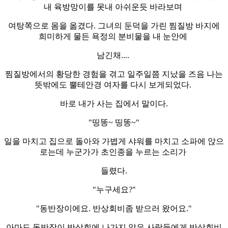
내 육방망이를 못내 아쉬운듯 바라보며
여탕쪽으로 몸을 옮겼다. 그녀의 둔덕을 가린 찜질방 바지에
희미하게 물든 욕정의 분비물을 내 눈안에
남긴채....
찜질방에서의 황당한 경험을 겪고 일주일쯤 지났을 즈음 나는
뜻밖에도 뿔테안경 여자를 다시 보게되었다.
바로 내가 사는 집에서 말이다.
"띵똥~ 띵똥~"
일을 마치고 집으로 돌아와 가볍게 샤워를 마치고 소파에 앉으
로는데 누군가가 초인종을 누르는 소리가
들렸다.
"누구세요?"
"동반장이에요. 반상회비좀 받으러 왔어요."
아마도 동반장이 반상회에 나가지 않은 사람들에게 반상회비