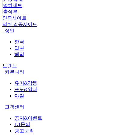
먹튀제보
출석부
인증사이트
먹튀 검증사이트
성인
한국
일본
해외
토렌트
커뮤니티
유머&감동
포토&영상
야썰
고객센터
공지&이벤트
1:1문의
광고문의