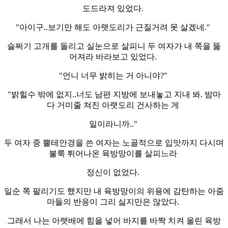
도드라져 있었다.
"아이구..보기만 해도 아랫도리가 근질거려 못 살겠네."
슬쩌기 고개를 돌리고 실눈으로 살피니 두 여자가 내 쪽을 뚫
어져라 바라보고 있었다.
"언니 너무 밝히는 거 아니야?"
"밝힐수 밖에 없지..너도 남편 지방에 보내놓고 지내 봐. 밤마
다 거미줄 쳐진 아랫도리 건사하는 게
일이라니까.."
두 여자 중 뿔테안경을 쓴 여자는 노골적으로 입맛까지 다시며
불룩 튀어나온 육방망이를 살피느라
정신이 없었다.
일순 쪽 팔리기도 했지만 내 육방망이의 위용에 감탄하는 아줌
마들의 반응이 그리 싫지만은 않았다.
그래서 나는 아랫배에 힘을 넣어 바지를 바짝 치켜 올린 육방