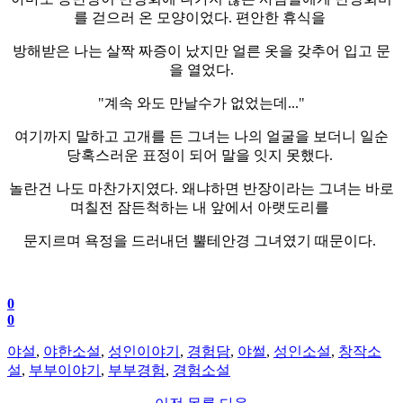
를 걷으러 온 모양이었다. 편안한 휴식을
방해받은 나는 살짝 짜증이 났지만 얼른 옷을 갖추어 입고 문
을 열었다.
"계속 와도 만날수가 없었는데..."
여기까지 말하고 고개를 든 그녀는 나의 얼굴을 보더니 일순
당혹스러운 표정이 되어 말을 잇지 못했다.
놀란건 나도 마찬가지였다. 왜냐하면 반장이라는 그녀는 바로
며칠전 잠든척하는 내 앞에서 아랫도리를
문지르며 욕정을 드러내던 뿔테안경 그녀였기 때문이다.
0
0
야설
,
야한소설
,
성인이야기
,
경험담
,
야썰
,
성인소설
,
창작소
설
,
부부이야기
,
부부경험
,
경험소설