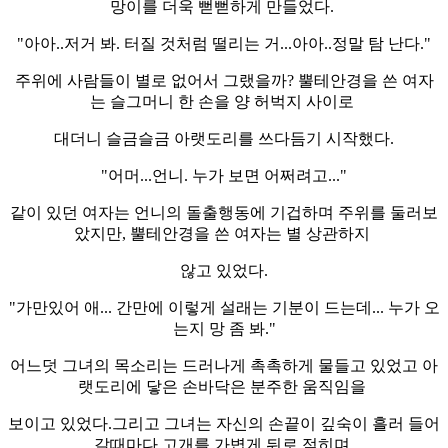
망이를 더욱 뻗뻗하게 만들었다.
"아아..저거 봐. 터질 것처럼 떨리는 거...아아..정말 탐 난다."
주위에 사람들이 별로 없어서 그랬을까? 뿔테안경을 쓴 여자
는 슬그머니 한 손을 양 허벅지 사이로
대더니 슬금슬금 아랫도리를 쓰다듬기 시작했다.
"어머...언니. 누가 보면 어쩌려고..."
같이 있던 여자는 언니의 돌출행동에 기겁하며 주위를 둘러보
았지만, 뿔테안경을 쓴 여자는 별 상관하지
않고 있었다.
"가만있어 애... 간만에 이렇게 설래는 기분이 드는데... 누가 오
는지 망 좀 봐."
어느덧 그녀의 목소리는 드러나게 촉촉하게 물들고 있었고 아
랫도리에 닿은 손바닥은 분주한 움직임을
보이고 있었다.그리고 그녀는 자신의 손끝이 깊숙이 흘러 들어
갈때마다 고개를 가볍게 뒤로 젖히며