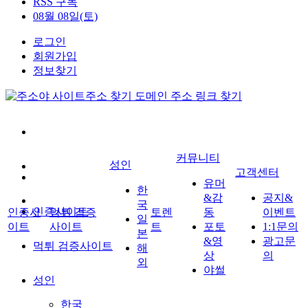
RSS 구독
08월 08일(토)
로그인
회원가입
정보찾기
커뮤니티
성인
고객센터
유머
한
&감
공지&
국
인증사이트
인증사
먹튀 검증
토렌
동
이벤트
일
이트
사이트
트
포토
1:1문의
본
&영
광고문
먹튀 검증사이트
해
상
의
외
야썰
성인
한국