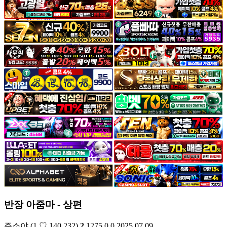
야썰
고객센터
공지&이벤트
공지
1:1문의
광고문의
반장 아줌마 - 상편
주소야
(1.♡.140.232)
2
1275
0
0
2025.07.09