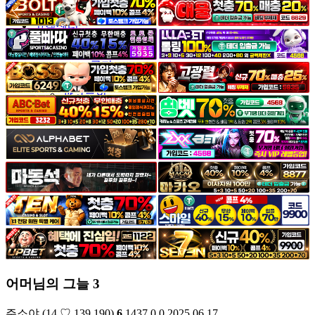
야썰
고객센터
공지&이벤트
공지
1:1문의
광고문의
어머님의 그늘 3
주소야
(14.♡.139.190)
6
1437
0
0
2025.06.17