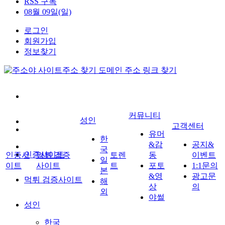
RSS 구독
08월 09일(일)
로그인
회원가입
정보찾기
커뮤니티
성인
고객센터
유머
한
&감
공지&
국
인증사이트
인증사
먹튀 검증
토렌
동
이벤트
일
이트
사이트
트
포토
1:1문의
본
&영
광고문
먹튀 검증사이트
해
상
의
외
야썰
성인
한국