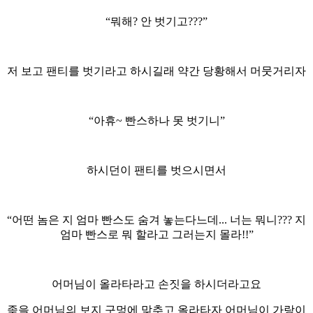
“뭐해? 안 벗기고???”
저 보고 팬티를 벗기라고 하시길래 약간 당황해서 머뭇거리자
“아휴~ 빤스하나 못 벗기니”
하시던이 팬티를 벗으시면서
“어떤 놈은 지 엄마 빤스도 숨겨 놓는다느데... 너는 뭐니??? 지
엄마 빤스로 뭐 할라고 그러는지 몰라!!”
어머님이 올라타라고 손짓을 하시더라고요
좆을 어머님의 보지 구멍에 맞추고 올라타자 어머님이 가랑이