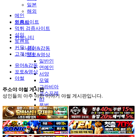
일본
해외
메인
인증사이트
토렌트
먹튀 검증사이트
성인
커뮤니티
토렌트
커뮤니티
유머&감동
고객센터
포토&영상
일반인
유머&감동
연예인
포토&영상
서양
야썰
모델
그라비아
주소야 야썰 게시판
코스프레
성인들의 아주 야한 이야기 야썰 게시판입니다.
BJ
품번
후방주의
움짤
스포츠
기타