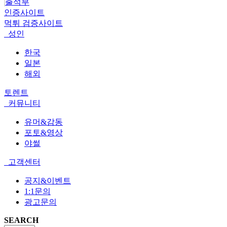
출석부
인증사이트
먹튀 검증사이트
성인
한국
일본
해외
토렌트
커뮤니티
유머&감동
포토&영상
야썰
고객센터
공지&이벤트
1:1문의
광고문의
SEARCH