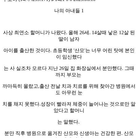
나의 아내들 1
사상 최연소 할머니가 나왔다. 올해 26세. 14살때 낳은 12살 된
딸이 남자
아이를 출산한 것이다. 초등학생 '산모'는 너무 어린 탓에 본인
이 임신했다
는 사 실조차 모르다 지난 26일 집 화장실에서 분만했다. 그때
까지 부모는
까마득히 몰랐고,출산 전날 치과 치료를 위해 찾아간 병원에서
도 아무런 눈
치를 채지 못했다.성장이 빨라져 체중이 늘어나는 것으로만 알
았다고 할머니
는 말했다.
분만 직후 병원으로 옮겨진 산모와 신생아는 건강한 편. 산모