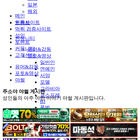
일본
해외
메인
인증사이트
토렌트
먹튀 검증사이트
성인
커뮤니티
토렌트
커뮤니티
유머&감동
고객센터
포토&영상
일반인
유머&감동
연예인
포토&영상
서양
야썰
모델
그라비아
주소야 야썰 게시판
코스프레
성인들의 아주 야한 이야기 야썰 게시판입니다.
BJ
품번
후방주의
움짤
스포츠
기타