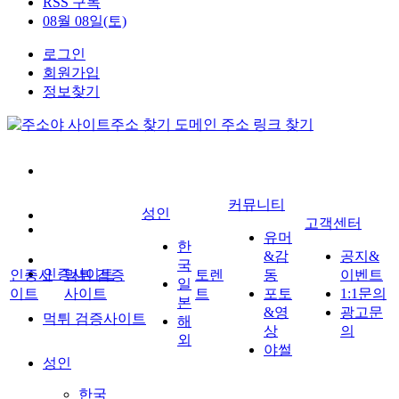
RSS 구독
08월 08일(토)
로그인
회원가입
정보찾기
커뮤니티
성인
고객센터
유머
한
&감
공지&
국
인증사이트
인증사
먹튀 검증
토렌
동
이벤트
일
이트
사이트
트
포토
1:1문의
본
&영
광고문
먹튀 검증사이트
해
상
의
외
야썰
성인
한국