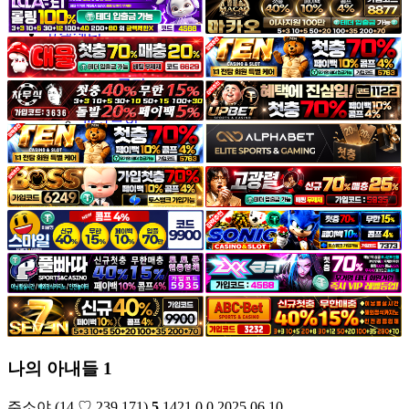
야썰
고객센터
공지&이벤트
공지
1:1문의
광고문의
나의 아내들 1
주소야
(14.♡.239.171)
5
1421
0
0
2025.06.10