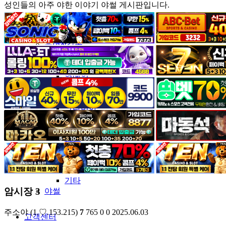
성인들의 아주 야한 이야기 야썰 게시판입니다.
커뮤니티
유머&감동
포토&영상
일반인
연예인
서양
모델
그라비아
코스프레
BJ
품번
후방주의
움짤
스포츠
기타
암시장 3
야썰
주소야
(1.♡.153.215)
7
765
0
0
2025.06.03
고객센터