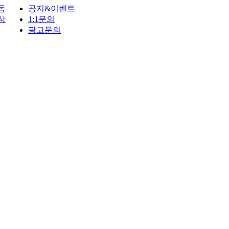
동
공지&이벤트
상
1:1문의
광고문의