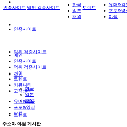
한국
유머&감
인증사이트
먹튀 검증사이트
토렌트
일본
포토&영
해외
야썰
인증사이트
먹튀 검증사이트
메인
인증사이트
먹튀 검증사이트
성인
성인
토렌트
커뮤니티
한국
고객센터
일본
해외
유머&감동
포토&영상
야썰
토렌트
주소야 야썰 게시판