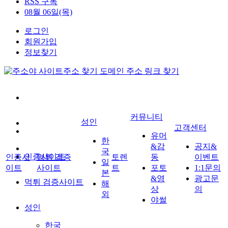
RSS 구독
08월 06일(목)
로그인
회원가입
정보찾기
커뮤니티
성인
고객센터
유머
한
&감
공지&
국
인증사이트
인증사
먹튀 검증
토렌
동
이벤트
일
이트
사이트
트
포토
1:1문의
본
&영
광고문
먹튀 검증사이트
해
상
의
외
야썰
성인
한국