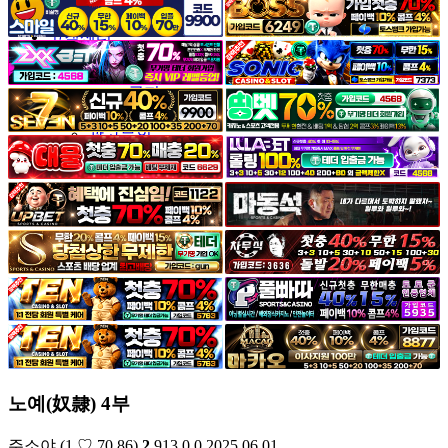
야썰
고객센터
공지&이벤트
공지
1:1문의
광고문의
노예(奴隸) 4부
주소야
(1.♡.70.86)
2
913
0
0
2025.06.01