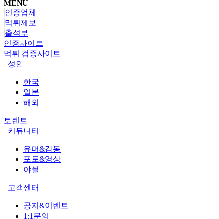
MENU
인증업체
먹튀제보
출석부
인증사이트
먹튀 검증사이트
성인
한국
일본
해외
토렌트
커뮤니티
유머&감동
포토&영상
야썰
고객센터
공지&이벤트
1:1문의