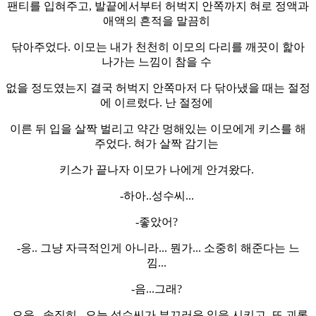
팬티를 입혀주고, 발끝에서부터 허벅지 안쪽까지 혀로 정액과
애액의 흔적을 말끔히
닦아주었다. 이모는 내가 천천히 이모의 다리를 깨끗이 핥아
나가는 느낌이 참을 수
없을 정도였는지 결국 허벅지 안쪽마저 다 닦아냈을 때는 절정
에 이르렀다. 난 절정에
이른 뒤 입을 살짝 벌리고 약간 멍해있는 이모에게 키스를 해
주었다. 혀가 살짝 감기는
키스가 끝나자 이모가 나에게 안겨왔다.
-하아..성수씨...
-좋았어?
-응.. 그냥 자극적인게 아니라... 뭔가... 소중히 해준다는 느
낌...
-음...그래?
-으응.. 솔직히.. 오늘 성수씨가 부끄러운 일을 시키고, 또 괴롭