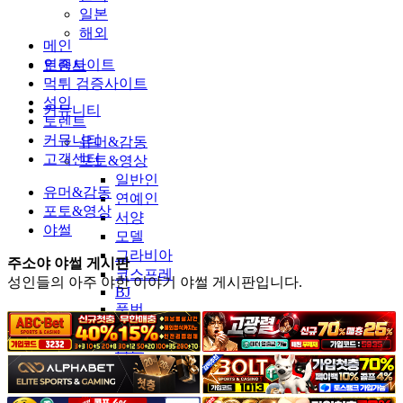
일본
해외
메인
인증사이트
토렌트
먹튀 검증사이트
성인
커뮤니티
토렌트
커뮤니티
유머&감동
고객센터
포토&영상
일반인
유머&감동
연예인
포토&영상
서양
야썰
모델
그라비아
주소야 야썰 게시판
코스프레
성인들의 아주 야한 이야기 야썰 게시판입니다.
BJ
품번
후방주의
움짤
스포츠
기타