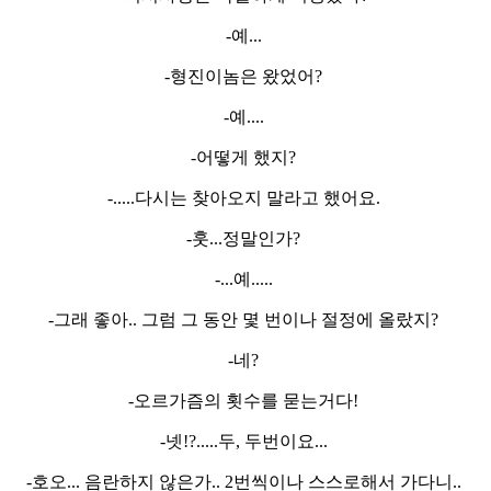
-예...
-형진이놈은 왔었어?
-예....
-어떻게 했지?
-.....다시는 찾아오지 말라고 했어요.
-훗...정말인가?
-...예.....
-그래 좋아.. 그럼 그 동안 몇 번이나 절정에 올랐지?
-네?
-오르가즘의 횟수를 묻는거다!
-넷!?.....두, 두번이요...
-호오... 음란하지 않은가.. 2번씩이나 스스로해서 가다니..