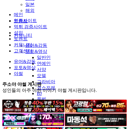
일본
해외
메인
인증사이트
토렌트
먹튀 검증사이트
성인
커뮤니티
토렌트
커뮤니티
유머&감동
고객센터
포토&영상
일반인
유머&감동
연예인
포토&영상
서양
야썰
모델
그라비아
주소야 야썰 게시판
코스프레
성인들의 아주 야한 이야기 야썰 게시판입니다.
BJ
품번
후방주의
움짤
스포츠
기타