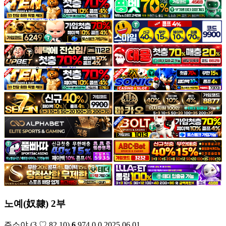
야썰
고객센터
공지&이벤트
공지
1:1문의
광고문의
노예(奴隸) 2부
주소야
(3.♡.82.10)
6
974
0
0
2025.06.01