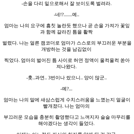
-손을 다리 밑으로해서 잘 보이도록 벌려라.
-네!?.......예..
엄마는 나의 요구에 흠칫 놀란듯 했으나 곧 손을 가져가 꽃잎
과 함께 갈라진 틈을 활짝
벌렸다. 나는 얼른 캠코더로 엄마가 스스로의 부끄러운 부분을
개방하는 것을 남김없이
찍었다. 엄마의 벌어진 틈 사이로 허연 정액이 울컥울컥 쏟아
져나왔다.
-훗..과연.. 3번이나 쌌으니.. 양이 많군..
-예?...
엄마는 나의 말에 새삼스럽게 수치스러움을 느꼈는지 얼굴이
빨개졌다. 나는 엄마의
부끄러운 모습을 충분히 촬영했다고 느껴지자 슬슬 마무리를
해야겠다는 생각이 들었다.