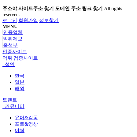
주소야 사이트주소 찾기 도메인 주소 링크 찾기
All rights
reserved.
로그인
회원가입
정보찾기
MENU
인증업체
먹튀제보
출석부
인증사이트
먹튀 검증사이트
성인
한국
일본
해외
토렌트
커뮤니티
유머&감동
포토&영상
야썰