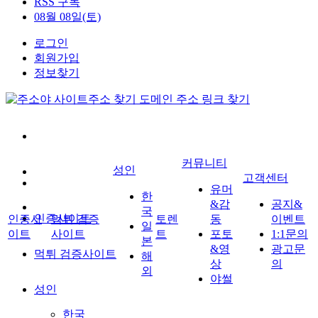
RSS 구독
08월 08일(토)
로그인
회원가입
정보찾기
커뮤니티
성인
고객센터
유머
한
&감
공지&
국
인증사이트
인증사
먹튀 검증
토렌
동
이벤트
일
이트
사이트
트
포토
1:1문의
본
&영
광고문
먹튀 검증사이트
해
상
의
외
야썰
성인
한국