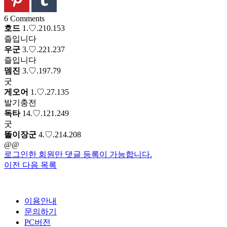
6
Comments
호드
1.♡.210.153
즐입니다
우군
3.♡.221.237
즐입니다
뎀진
3.♡.197.79
굿
게오어
1.♡.27.135
발기충전
독타
14.♡.121.249
굿
똘이장군
4.♡.214.208
@@
로그인한 회원만 댓글 등록이 가능합니다.
이전
다음
목록
이용안내
문의하기
PC버전