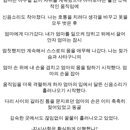
엄마는 아무말 없이 자위를 계속했으나 아까보다는 훨씬 소극
적인 움직임에
신음소리도 작아졌다. 나는 호통을 치려다 생각을 바꾸고 옷을
모두 벗은 후
엄마에게 다가갔다. 내가 엄마를 일으켜 앉히고 뒤에서 끌어
안자 엄마는 잠시
멈칫했지만 계속해서 스스로의 몸을 애무해 나갔다. 나는 젖가
슴과 사타구니의
엄마 손 위에 내 손을 겹치고 엄마의 몸을 탐하기 시작했다. 엄
마의 손을 잡아
움직임을 더욱 격렬하게 하자 엄마의 입에서 달뜬 신음소리가
흘러나오기 시작했다.
다리 사이의 갈라진 틈을 문지르던 엄마의 손은 이미 축축히
젖어있었고 동굴
깊숙한 곳에서도 끊임없이 꿀물이 흘러나오고 있었다.
-지시사항은 확실하게 이행했나?