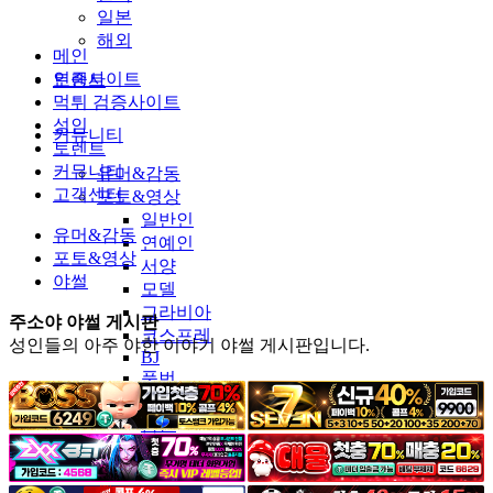
일본
해외
메인
인증사이트
토렌트
먹튀 검증사이트
성인
커뮤니티
토렌트
커뮤니티
유머&감동
고객센터
포토&영상
일반인
유머&감동
연예인
포토&영상
서양
야썰
모델
그라비아
주소야 야썰 게시판
코스프레
성인들의 아주 야한 이야기 야썰 게시판입니다.
BJ
품번
후방주의
움짤
스포츠
기타