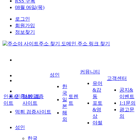
RSS 구독
08월 06일(목)
로그인
회원가입
정보찾기
커뮤니티
성인
고객센터
유머
한
&감
공지&
국
인증사이트
인증사
먹튀 검증
토렌
동
이벤트
일
이트
사이트
트
포토
1:1문의
본
&영
광고문
먹튀 검증사이트
해
상
의
외
야썰
성인
한국