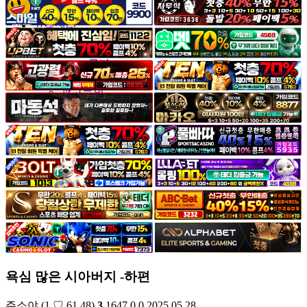
야썰
고객센터
공지&이벤트
공지
1:1문의
광고문의
욕심 많은 시아버지 -하편
주소야
(1.♡.61.48)
3
1647
0
0
2025.05.28