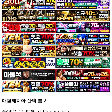
야썰
고객센터
공지&이벤트
공지
1:1문의
광고문의
애팔래치아 산의 봄 2
주소야
(1.♡.107.96)
7
813
0
0
2025.05.28