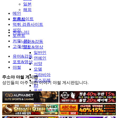
일본
해외
메인
인증사이트
토렌트
먹튀 검증사이트
성인
커뮤니티
토렌트
커뮤니티
유머&감동
고객센터
포토&영상
일반인
유머&감동
연예인
포토&영상
서양
야썰
모델
그라비아
주소야 야썰 게시판
코스프레
성인들의 아주 야한 이야기 야썰 게시판입니다.
BJ
품번
후방주의
움짤
스포츠
기타