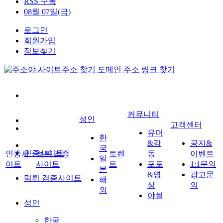
RSS 구독
08월 07일(금)
로그인
회원가입
정보찾기
커뮤니티
성인
고객센터
유머
한
&감
공지&
국
인증사이트
인증사
먹튀 검증
토렌
동
이벤트
일
이트
사이트
트
포토
1:1문의
본
&영
광고문
먹튀 검증사이트
해
상
의
외
야썰
성인
한국