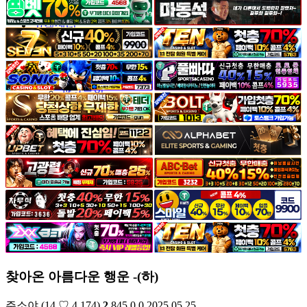
야썰
고객센터
공지&이벤트
공지
1:1문의
광고문의
찾아온 아름다운 행운 -(하)
주소야
(14.♡.4.174)
2
845
0
0
2025.05.25