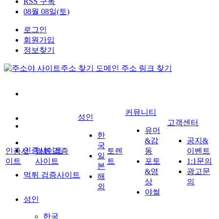
RSS 구독
08월 08일(토)
로그인
회원가입
정보찾기
커뮤니티
성인
고객센터
유머
한
&감
공지&
국
인증사이트
인증사
먹튀 검증
토렌
동
이벤트
일
이트
사이트
트
포토
1:1문의
본
&영
광고문
먹튀 검증사이트
해
상
의
외
야썰
성인
한국