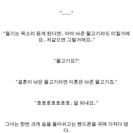
"........"
"즐기는 목소리 듣게 된다면.. 아마 놔준 물고기라도 미칠거에
요.. 저같으면 그럴거에요.."
"물고기요?"
"결혼이 낚은 물고기라면 이혼은 놔준 물고기죠."
"호호호호호호호.. 말 되내요.."
그녀는 한번 크게 숨을 몰아쉬고는 핸드폰을 귀에 가져다 댔
다.