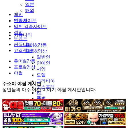
일본
해외
메인
인증사이트
토렌트
먹튀 검증사이트
성인
커뮤니티
토렌트
커뮤니티
유머&감동
고객센터
포토&영상
일반인
유머&감동
연예인
포토&영상
서양
야썰
모델
그라비아
주소야 야썰 게시판
코스프레
성인들의 아주 야한 이야기 야썰 게시판입니다.
BJ
품번
후방주의
움짤
스포츠
기타