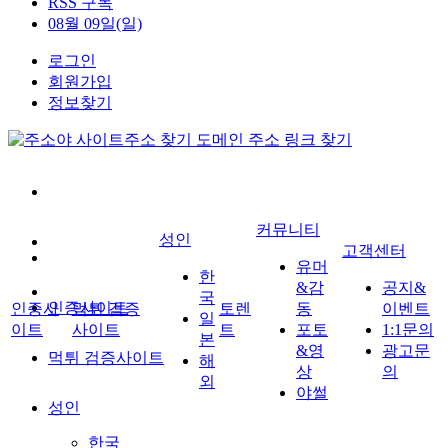
RSS 구독
08월 09일(일)
로그인
회원가입
정보찾기
커뮤니티
성인
고객센터
유머
한
&감
공지&
국
인증사이트
인증사
먹튀 검증
토렌
동
이벤트
일
이트
사이트
트
포토
1:1문의
본
&영
광고문
먹튀 검증사이트
해
상
의
외
야썰
성인
한국