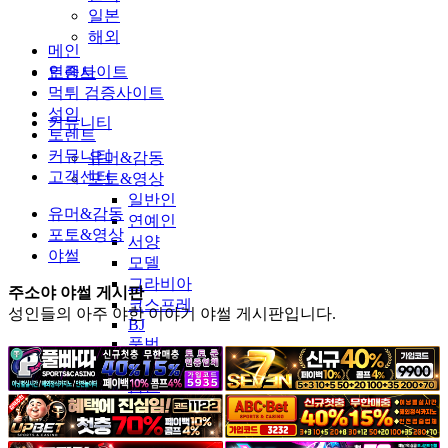
일본
해외
메인
인증사이트
토렌트
먹튀 검증사이트
성인
커뮤니티
토렌트
커뮤니티
유머&감동
고객센터
포토&영상
일반인
유머&감동
연예인
포토&영상
서양
야썰
모델
그라비아
주소야 야썰 게시판
코스프레
성인들의 아주 야한 이야기 야썰 게시판입니다.
BJ
품번
후방주의
움짤
스포츠
기타