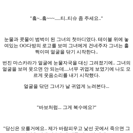
"흨~..흨~~~.....티..티슈 좀 주세요.."
눈물과 콧물이 범벅이 된 그녀의 첫마디였다. 테이블 위에 놓
여있는 OO다방의 로고를 보며 그녀에게 건네주자 그녀는 훌
쩍이며 얼굴을 닦기 시작한다..
번진 마스카라가 얼굴에 눈물자국을 대신 그려졌기에.. 그녀의
얼굴을 보며 웃으면 안 되는데....너무 귀엽게 보였기에 나도 모
르게 웃음소리를 내기 시작했다.
얼굴을 닦던 그녀가 날 귀엽게 노려본다...
"바보처럼... 그게 복수에요?"
"당신은 모를거에요.. 제가 바람피우고 낯선 곳에서 죽으면 그