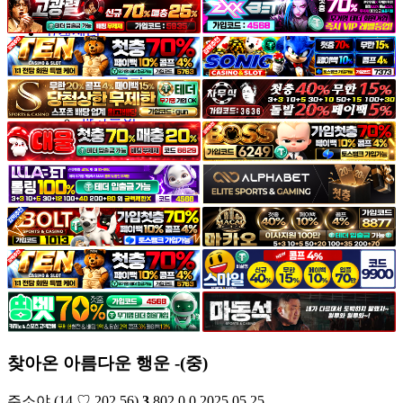
야썰
고객센터
공지&이벤트
공지
1:1문의
광고문의
찾아온 아름다운 행운 -(중)
주소야
(14.♡.202.56)
3
802
0
0
2025.05.25